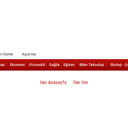
i İlanlar
Apartlar
nat
Ekonomi
Otomobil
Sağlık
Eğitim
Bilim Teknoloji
Ekoloji - Ç
İlan Anasayfa
İlan Ver