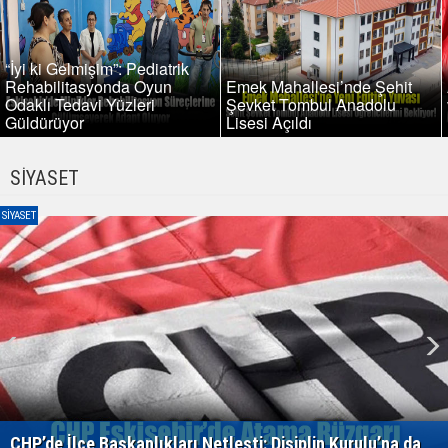
“İyi ki Gelmişim”: Pediatrik
Rehabilitasyonda Oyun
Emek Mahallesi’nde Şehit
Odaklı Tedavi Yüzleri
Şevket Tombul Anadolu
Güldürüyor
Lisesi Açıldı
SİYASET
SİYASET
CHP’de İlçe Başkanlıkları Netleşti: Disiplin Kurulu’na da