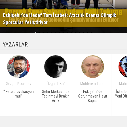
Eskişehir’de Hedef Tam İsabet: Atıcılık Branşı Olimpik
Sporcular Yetiştiriyor
YAZARLAR
Sezgin Kocabay
Özgür TIKIZ
Muhterem Turan
Mahm
“ Fetö provokasyon
Şehir Merkezinde
Eskişehir’de
İstanb
mu!”
Tepinmeyi Bırakın
Görünmeyen Hayır
Yeni D
Artık
Kapısı