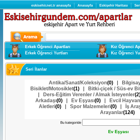
eskisehir.net.tr anasayfa
Anasayfa
Eskişehir Haritası
Ser
Erkek Öğrenci Apartları
Kız Öğrenci Apa
Erkek Öğrenci Yurtları
Kız Öğrenci Yur
Seri İlanlar
Antika/Sanat/Koleksiyon
(0)
|
Bilgisa
Bisiklet/Motosiklet
(1)
|
Bitki-çiçek / Süs-ev Bit
|
Ders-Eğitim Verenler / Almak İsteyenler
(2
Arkadaşı
(0)
|
Ev Eşyası
(0)
|
Evcil Hayvan
Aletleri
(0)
|
Spor Malzemeleri
(0)
|
İş Ara
Arayanlar
(124)
Bu kategoride
Ev Eşyası