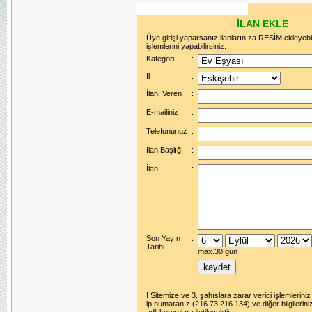
İLAN EKLE
Üye girişi yaparsanız ilanlarınıza RESİM ekleyebi
işlemlerini yapabilirsiniz.
Kategori
:
İl
:
İlanı Veren
:
E-mailiniz
:
Telefonunuz
:
İlan Başlığı
:
İlan
:
Son Yayın
:
Tarihi
max.30 gün
! Sitemize ve 3. şahıslara zarar verici işlemleriniz
ip numaranız (216.73.216.134) ve diğer bilgilerini