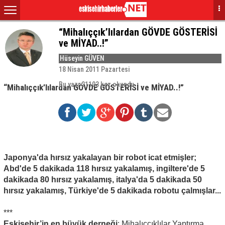
“Mihalıççık’lılardan GÖVDE GÖSTERİSİ
ve MİYAD..!”
Hüseyin GÜVEN
18 Nisan 2011 Pazartesi
Bu yazı 21103 kez okundu
“Mihalıççık’lılardan GÖVDE GÖSTERİSİ ve MİYAD..!”
Japonya'da hırsız yakalayan bir robot icat etmişler;
Abd'de 5 dakikada 118 hırsız yakalamış, ingiltere'de 5
dakikada 80 hırsız yakalamış, italya'da 5 dakikada 50
hırsız yakalamış, Türkiye'de 5 dakikada robotu çalmışlar...
***
Eskişehir’in en büyük derneği
: Mihalıççıklılar Yaptırma