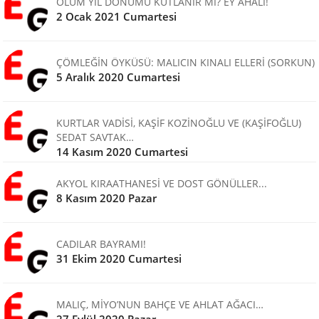
ÖLÜM YIL DÖNÜMÜ KUTLANIR MI? EY AHALİ!
2 Ocak 2021 Cumartesi
ÇÖMLEĞİN ÖYKÜSÜ: MALICIN KINALI ELLERİ (SORKUN)
5 Aralık 2020 Cumartesi
KURTLAR VADİSİ, KAŞİF KOZİNOĞLU VE (KAŞİFOĞLU)
SEDAT SAVTAK…
14 Kasım 2020 Cumartesi
AKYOL KIRAATHANESİ VE DOST GÖNÜLLER...
8 Kasım 2020 Pazar
CADILAR BAYRAMI!
31 Ekim 2020 Cumartesi
MALIÇ, MİYO’NUN BAHÇE VE AHLAT AĞACI…