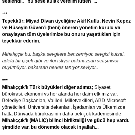
seslendi.. "bu sese kulak verelim lütfen"...
***
Teşekkür: Miyad Divan üyeliğine Akif Kutlu, Nevin Kepez
ve Hüseyin Güven’i (beni) öneren yönetim kurulu ve
onaylayan tüm üyelerimize bu onuru yaşattıkları için
teşekkür ederim.
Mihalıççık bu, başka sevgilere benzemiyor,
sevgisi
kutsal,
adeta
bir çiçek gibi ve ilgi istiyor bakmazsan yetişmiyor
büyümüyor.
bakarsan herkes tanıyor seviyor..
***
Mihalıççık'lı Türk büyükleri diğer adımız;
Siyaset,
bürokrasi, ekonomi vs her alanda her daim etkimiz var.
Belediye Başkanları, Valileri, Milletvekilleri, ABD Microsoft
yöneticileri, Üniversite dekanları, İşadamları vs Ülkemizde
hatta Dünyada bürokrasinin daha pek çok kademesinde
Mihalıççık'lı (MALIÇ) bilinci birlikteliği ve gücü hep vardı.
şimdide var, bu dönemde olacak inşallah...