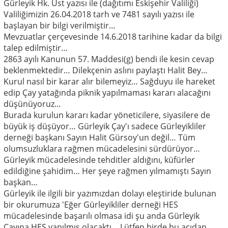
Gürleyik Hk. Üst yazısı ile (dağıtımı Eskişehir Valiliği)
Valiliğimizin 26.04.2018 tarh ve 7481 sayılı yazısı ile
başlayan bir bilgi verilmiştir…
Mevzuatlar çerçevesinde 14.6.2018 tarihine kadar da bilgi
talep edilmiştir…
2863 ayılı Kanunun 57. Maddesi(g) bendi ile kesin cevap
beklenmektedir… Dilekçenin aslını paylaştı Halit Bey…
Kurul nasıl bir karar alır bilemeyiz… Sağduyu ile hareket
edip Çay yatağında piknik yapılmaması kararı alacağını
düşünüyoruz…
Burada kurulun kararı kadar yöneticilere, siyasilere de
büyük iş düşüyor… Gürleyik Çay'ı sadece Gürleyikliler
derneği başkanı Sayın Halit Gürsoy'un değil… Tüm
olumsuzluklara rağmen mücadelesini sürdürüyor…
Gürleyik mücadelesinde tehditler aldığını, küfürler
edildiğine şahidim… Her şeye rağmen yılmamıştı Sayın
başkan…
Gürleyik ile ilgili bir yazımızdan dolayı eleştiride bulunan
bir okurumuza 'Eğer Gürleyikliler derneği HES
mücadelesinde başarılı olmasa idi şu anda Gürleyik
Çayına HES yapılmış olacaktı… Lütfen birde bu açıdan