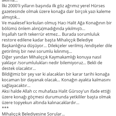
aklıma…
İlki 2000'li yılların başında ilk göz ağrımız yerel Hürses
gazetesinde olmak üzere konağa dair birçok yazı kaleme
almıştık…
Ve maalesef korkulan olmuş Hacı Halit Ağa Konağının bir
bölümü önlem alın(a)madığında yıkılmıştı…
İnşallah tarih tekerrür etmez… Burada sorumluluk
restore edilene kadar başta Mihalıççık Belediye
Başkanlığına düşüyor… Dilekçeler verilmiş /endişeler dile
getirilmiş bir nevi sorumlu kılınmış…
Diğer yandan Mihalıççık Kaymakamlığı konuya nasıl
yaklaşır /sorumlulukları nedir bilemiyoruz… Bekli de
destek olacaktır…
Bildiğimiz bir şey var ki alacakları bir karar tarihi konağa
kocaman bir dayanak olacak… Konağın ayakta kalmasını
sağlayacaktır…
Aksi halde Allah cc muhafaza Halit Gürsoy'un ifade ettiği
üzere konağı göçmesi durumunda yetkililer başta olmak
üzere topyekun altında kalınacaklardır…
***
Mihalıççık Belediyesine Sorular…