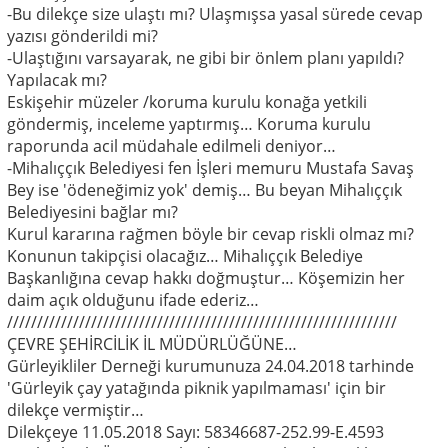
-Bu dilekçe size ulaştı mı? Ulaşmışsa yasal sürede cevap
yazısı gönderildi mi?
-Ulaştığını varsayarak, ne gibi bir önlem planı yapıldı?
Yapılacak mı?
Eskişehir müzeler /koruma kurulu konağa yetkili
göndermiş, inceleme yaptırmış… Koruma kurulu
raporunda acil müdahale edilmeli deniyor…
-Mihalıççık Belediyesi fen İşleri memuru Mustafa Savaş
Bey ise 'ödeneğimiz yok' demiş… Bu beyan Mihalıççık
Belediyesini bağlar mı?
Kurul kararına rağmen böyle bir cevap riskli olmaz mı?
Konunun takipçisi olacağız… Mihalıççık Belediye
Başkanlığına cevap hakkı doğmuştur… Köşemizin her
daim açık olduğunu ifade ederiz…
/////////////////////////////////////////////////////////////////
ÇEVRE ŞEHİRCİLİK İL MÜDÜRLÜĞÜNE…
Gürleyikliler Derneği kurumunuza 24.04.2018 tarhinde
'Gürleyik çay yatağında piknik yapılmaması' için bir
dilekçe vermiştir…
Dilekçeye 11.05.2018 Sayı: 58346687-252.99-E.4593