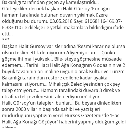
Bakanlığı tarafından geçen ay kamulaştırıldı…
Gürleyikliler dernek başkanı Halit Gürsoy 'Konağın
hamam tarafında bulunan duvarın yıkılmak üzere
olduğunu bu durumu 03.05.2018 Sayı: 61068116-169.07-
E.383010 ile dilekçe ile yetkili makamlara bildirdiğini ifade
etti…
***
Başkan Halit Gürsoy varisler adına 'Resmi karar ne olursa
olsun teslim ettik demiyorum /diyemiyorum… Çünkü
göçme ihtimali yüksek… Bile-isteye göçmesine müsaade
edemem… Tarihi Hacı Halit Ağa Konağının 6 odasının ve 2
büyük tavanının orijinaline uygun olarak Kültür ve Turizm
Bakanlığı tarafından restore edilene kadar ayakta
kalmasını istiyorum... Mihalıççık Belediyesinden çok şey
talep etmiyoruz… Hamam tarafındaki duvara 3 direk ve
etrafına tel çevrilmesini talep ediyorum' diyor…
Halit Gürsoy'un talepleri bunlar… Bu beyanı dinledikten
sonra 2000 yılların başında sahibi ve yazı işleri
müdürlüğünü yaptığım yerel Hürses Gazetemizde 'Hacı
Halit Ağa Konağı Göçüyor' haberini yapmış olduğum geldi