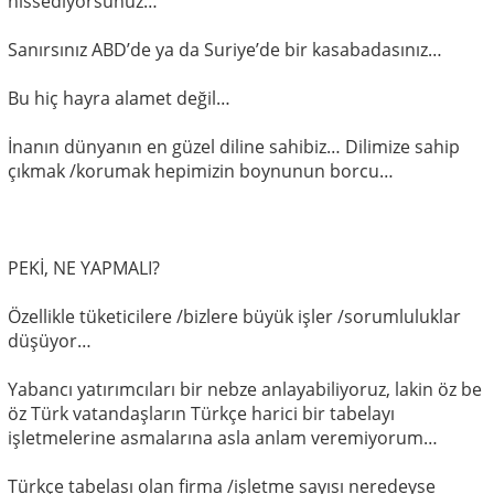
hissediyorsunuz…
Sanırsınız ABD’de ya da Suriye’de bir kasabadasınız…
Bu hiç hayra alamet değil…
İnanın dünyanın en güzel diline sahibiz… Dilimize sahip
çıkmak /korumak hepimizin boynunun borcu…
PEKİ, NE YAPMALI?
Özellikle tüketicilere /bizlere büyük işler /sorumluluklar
düşüyor…
Yabancı yatırımcıları bir nebze anlayabiliyoruz, lakin öz be
öz Türk vatandaşların Türkçe harici bir tabelayı
işletmelerine asmalarına asla anlam veremiyorum…
Türkçe tabelası olan firma /işletme sayısı neredeyse