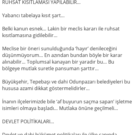
RUHSAT KISITLAMASI YAPILABİLİR…
Yabancı tabelaya kısıt şart…
Belki kanun esnek… Lakin bir meclis kararı ile ruhsat
kısıtlamasına gidilebilir…
Meclise bir öneri sunulduğunda ‘hayır’ denileceğini
düşünmüyorum… En azından bundan böyle bir karar
alınabilir… Toplumsal kanayan bir yaradır bu… Bu
bölgeye mutlak suretle pansuman şarttır…
Büyükşehir, Tepebaşı ve dahi Odunpazarı belediyeleri bu
hususa azami dikkat göstermelidirler…
İnanın ilçelerimizde bile ‘af buyurun saçma sapan’ işletme
isimleri olmaya başladı… Mutlaka önüne geçilmeli…
DEVLET POLİTİKALARI…
Devlet ve dahi hükümet politikaları ile ülke çapında