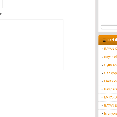
iz
Seri İ
BAYAN K
Bayan e
Oyun Ab
Site çöp
Emlak d
Bay per
EV YARD
BAYAN 
İş arıyo