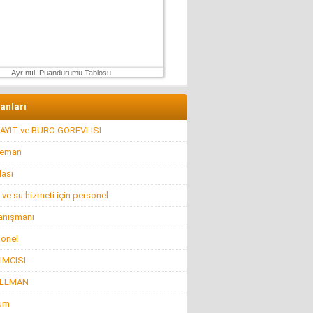
Konuk Yazar
Mühendisin Durdurduğu Beton, Türkiye’nin
Durduramadığı Liyakat Sorunu
27 Haziran 2026 Cumartesi
Ayrıntılı Puandurumu Tablosu
lanları
AYIT ve BURO GOREVLISI
leman
lası
 ve su hizmeti için personel
anışmanı
sonel
IMCISI
ELEMAN
rum