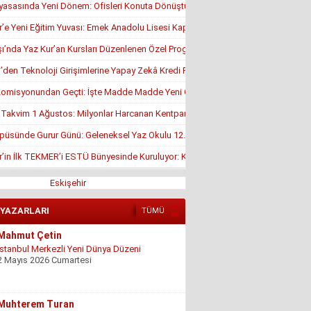
yasasında Yeni Dönem: Ofisleri Konuta Dönüştürmek İçin Son Tarih 1 Temmuz
r’e Yeni Eğitim Yuvası: Emek Anadolu Lisesi Kapılarını Açmaya Hazırlanıyor
’nda Yaz Kur’an Kursları Düzenlenen Özel Programla Açıldı
en Teknoloji Girişimlerine Yapay Zekâ Kredi Programı
misyonundan Geçti: İşte Madde Madde Yeni Öğrenci Affı Rehberi
, Takvim 1 Ağustos: Milyonlar Harcanan Kentpark Plajı Ne Zaman Açılacak?
püsünde Gurur Günü: Geleneksel Yaz Okulu 12. Kez Kapanış Yaptı
r’in İlk TEKMER’i ESTÜ Bünyesinde Kuruluyor: KOSGEB Onayı Geldi
Eskişehir
 YAZARLARI
TÜMÜ
Mahmut Çetin
İstanbul Merkezli Yeni Dünya Düzeni
2 Mayıs 2026 Cumartesi
Muhterem Turan