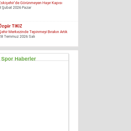
Eskişehir’de Görünmeyen Hayır Kapısı
8 Şubat 2026 Pazar
Özgür TIKIZ
Şehir Merkezinde Tepinmeyi Bırakın Artık
28 Temmuz 2026 Salı
Sezgin Kocabay
“ Fetö provokasyon mu!”
7 Aralık 2025 Pazar
Ertu?rul Kaya
Yeni anayasa çalışmaları gene gündemde !
9 Aralık 2025 Salı
Hüseyin GÜVEN
ŞEHİT VAR! KONSER DE VAR, EĞLENCE DE!
27 Temmuz 2026 Pazartesi