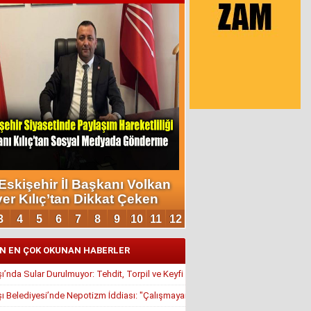
N EN ÇOK OKUNAN HABERLER
’nda Sular Durulmuyor: Tehdit, Torpil ve Keyfi Atamalar Gündemde
 Belediyesi’nde Nepotizm İddiası: "Çalışmayan Kaldı, Çavuş İstifa Ettirildi"