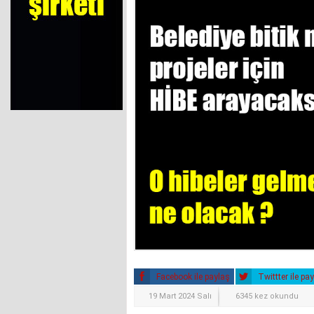
Facebook ile paylaş
Twittter ile pa
19 Mart 2024 Salı
6345 kez okundu