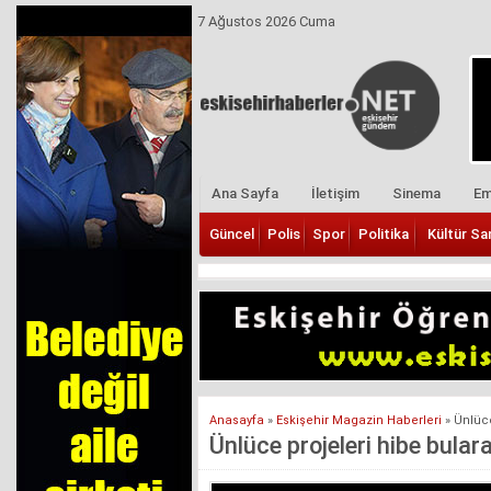
7 Ağustos 2026 Cuma
Ana Sayfa
İletişim
Sinema
Em
Güncel
Polis
Spor
Politika
Kültür Sa
Anasayfa
»
Eskişehir Magazin Haberleri
»
Ünlüce
Ünlüce projeleri hibe bula