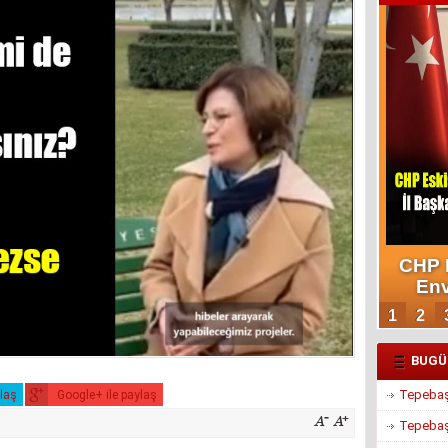
BUGÜ
Tepebaşı
ylaş
Google+ ile paylaş
Tepebaşı