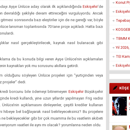
Konut Pi
dayı Ayşe Ünlüce aday olarak ilk açıklandığında
Eskişehir
’de
Eskişehi
n devraldığı şekliyle devam ettireceğini vurguluyordu. Ancak
 gitmesi sonrasında bazı eleştiriler için de ne gereği var, böyle
Tepebaşı
lüce lansman toplantısında 70 tane proje açıkladı. Hatta bazı
KOSGEB’d
konulardı.
TBMM Ko
lıklar nasıl gerçekleştirilecek, kaynak nasıl bulanacak gibi
Yıl 2026
TEI Kam
çıklama da bu konuda bilgi veren Ayşe Ünlüce’nin açıklamaları
Eskişehi
enin kaynakları yok mu sorusunu akıllara getirdi.
im olduğunu söyleyen Ünlüce projeleri için “yurtiçinden veya
 projeler” dedi.
KÖŞE
an kredi borcunu bile ödemeyi bitiremeyen
Eskişehir
Büyükşehir
çinde kredi kullandı, yine uzun yıllardır yapılmayan Frig vadisi
Ünlüce’nin açıklamasını dinleyenler, çeşitli krediler kullanan
i hibeye bel bağlayarak nasıl belirleyeceksiniz? Bu projelere
da ne bekleyecekler gibi bir çok muamma ile bu vaatlerin akıbeti
veriyorum vaatleri ile aynı mı olacak? yorumlarına neden oldu.