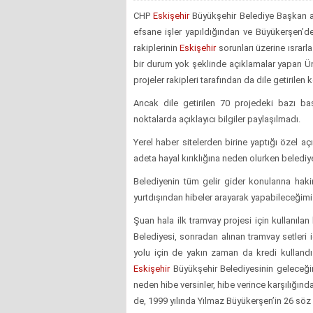
CHP
Eskişehir
Büyükşehir Belediye Başkan a
efsane işler yapıldığından ve Büyükerşen’de
rakiplerinin
Eskişehir
sorunları üzerine ısrarla
bir durum yok şeklinde açıklamalar yapan Ün
projeler rakipleri tarafından da dile getirilen 
Ancak dile getirilen 70 projedeki bazı baş
noktalarda açıklayıcı bilgiler paylaşılmadı.
Yerel haber sitelerden birine yaptığı özel a
adeta hayal kırıklığına neden olurken belediy
Belediyenin tüm gelir gider konularına hak
yurtdışından hibeler arayarak yapabileceğimiz
Şuan hala ilk tramvay projesi için kullanıl
Belediyesi, sonradan alınan tramvay setleri i
yolu için de yakın zaman da kredi kullandı. 
Eskişehir
Büyükşehir Belediyesinin geleceğin
neden hibe versinler, hibe verince karşılığın
de, 1999 yılında Yılmaz Büyükerşen’in 26 söz 