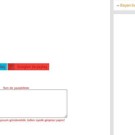
Bayan bu
ylaş
Google+ ile paylaş