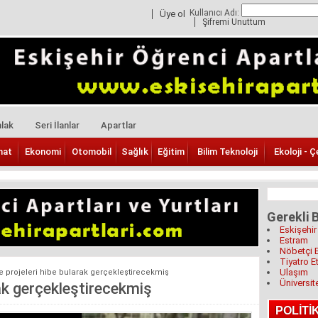
Kullanıcı Adı:
Üye ol
Şifremi Unuttum
lak
Seri İlanlar
Apartlar
nat
Ekonomi
Otomobil
Sağlık
Eğitim
Bilim Teknoloji
Ekoloji - Ç
Gerekli B
Eskişehir
Estram
Nöbetçi 
Tiyatro Et
Ulaşım
 projeleri hibe bularak gerçekleştirecekmiş
Üniversit
rak gerçekleştirecekmiş