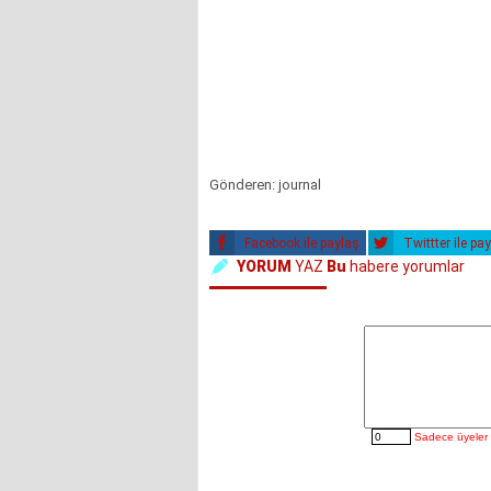
Gönderen: journal
Facebook ile paylaş
Twittter ile pa
YORUM
YAZ
Bu
habere yorumlar