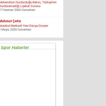
Mühendisin Durdurduğu Beton, Türkiye’nin
Durduramadığı Liyakat Sorunu
27 Haziran 2026 Cumartesi
Mahmut Çetin
İstanbul Merkezli Yeni Dünya Düzeni
2 Mayıs 2026 Cumartesi
Muhterem Turan
Eskişehir’de Görünmeyen Hayır Kapısı
8 Şubat 2026 Pazar
Özgür TIKIZ
Şehir Merkezinde Tepinmeyi Bırakın Artık
28 Temmuz 2026 Salı
Sezgin Kocabay
“ Fetö provokasyon mu!”
7 Aralık 2025 Pazar