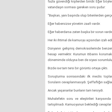
fazla güvendiği kişilerden biridir. Eğer böyl
vatandaşın sorması gereken soru şudur:
"Başkan, yanı başında olup bitenlerden gerç
Eğer habersizse yönetim zaafı vardır.
Eğer haberdarsa zaten başka bir sorun vardır
Her iki ihtimal de kamuoyu açısından izah ed
Dünyanın gelişmiş demokrasilerinde benzer 
hesap vermektir. Kurumun itibarını koruma
dönemimde olduysa ben de siyasi sorumlulu
Bizde ise tam tersi bir görüntü ortaya çıktı.
Soruşturma sonrasındaki ilk meclis topla
Soruların cevaplanmasıydı. Şeffaflığın sağl
Ancak yaşananlar bunların tam tersiydi.
Muhalefetin soru ve eleştirileri karşısında
tartışılmadı. Kamuoyunun beklediği cevaplar ve