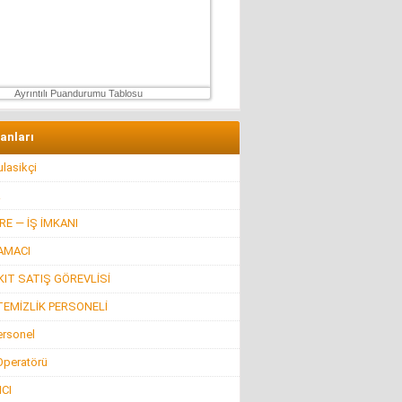
Ertu?rul Kaya
Yeni anayasa çalışmaları gene gündemde !
9 Aralık 2025 Salı
Ayrıntılı Puandurumu Tablosu
lanları
lasikçi
R
E — İŞ İMKANI
AMACI
IT SATIŞ GÖREVLİSİ
TEMİZLİK PERSONELİ
ersonel
 Operatörü
CI