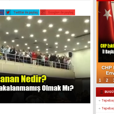
laş
Twittter ile paylaş
Google+ ile paylaş
BUGÜ
Tepebaşı
Tepebaşı