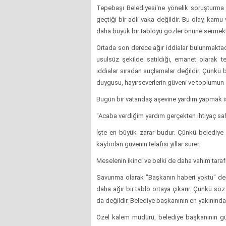
Tepebaşı Belediyesi'ne yönelik soruşturma 
geçtiği bir adli vaka değildir. Bu olay, kamu
daha büyük bir tabloyu gözler önüne sermekt
Ortada son derece ağır iddialar bulunmaktadır
usulsüz şekilde satıldığı, emanet olarak t
iddialar sıradan suçlamalar değildir. Çünkü
duygusu, hayırseverlerin güveni ve toplumun
Bugün bir vatandaş aşevine yardım yapmak i
"Acaba verdiğim yardım gerçekten ihtiyaç sa
İşte en büyük zarar budur. Çünkü belediye 
kaybolan güvenin telafisi yıllar sürer.
Meselenin ikinci ve belki de daha vahim tarafı
Savunma olarak "Başkanın haberi yoktu" den
daha ağır bir tablo ortaya çıkarır. Çünkü sö
da değildir. Belediye başkanının en yakınında
Özel kalem müdürü, belediye başkanının gü