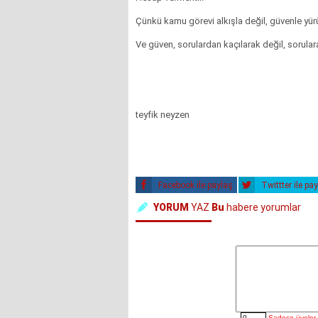
Çünkü kamu görevi alkışla değil, güvenle yürü
Ve güven, sorulardan kaçılarak değil, sorulara
teyfik neyzen
Facebook ile paylaş
Twittter ile pa
YORUM
YAZ
Bu
habere yorumlar