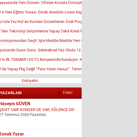
yasasında Yeni Dönem: Ofisleri Konuta Dönüştürmek İçin Son Tarih 1 Temmuz
r’e Yeni Eğitim Yuvası: Emek Anadolu Lisesi Kapılarını Açmaya Hazırlanıyor
’nda Yaz Kur’an Kursları Düzenlenen Özel Programla Açıldı
en Teknoloji Girişimlerine Yapay Zekâ Kredi Programı
misyonundan Geçti: İşte Madde Madde Yeni Öğrenci Affı Rehberi
püsünde Gurur Günü: Geleneksel Yaz Okulu 12. Kez Kapanış Yaptı
r’in İlk TEKMER’i ESTÜ Bünyesinde Kuruluyor: KOSGEB Onayı Geldi
r’de Yapay Plaj Değil "Para Yutan Havuz": Temmuz Ortasında Hâlâ Kapalı!
Eskişehir
 YAZARLARI
TÜMÜ
Hüseyin GÜVEN
ŞEHİT VAR! KONSER DE VAR, EĞLENCE DE!
27 Temmuz 2026 Pazartesi
Konuk Yazar