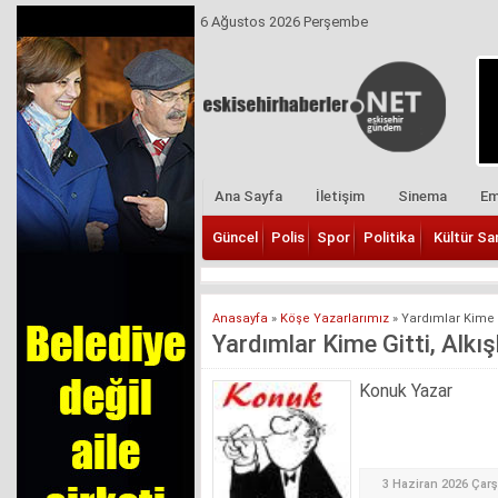
6 Ağustos 2026 Perşembe
Ana Sayfa
İletişim
Sinema
Em
Güncel
Polis
Spor
Politika
Kültür Sa
Anasayfa
»
Köşe Yazarlarımız
»
Yardımlar Kime G
Yardımlar Kime Gitti, Alkı
Konuk Yazar
3 Haziran 2026 Çar