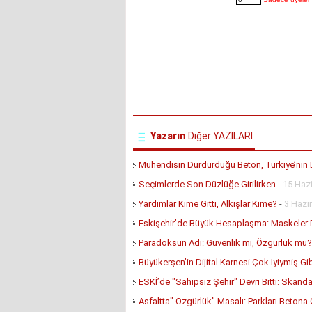
Yazarın
Diğer YAZILARI
Mühendisin Durdurduğu Beton, Türkiye’nin
Seçimlerde Son Düzlüğe Girilirken
-
15 Hazi
Yardımlar Kime Gitti, Alkışlar Kime?
-
3 Hazi
Eskişehir’de Büyük Hesaplaşma: Maskeler
Paradoksun Adı: Güvenlik mi, Özgürlük mü? 
Büyükerşen’in Dijital Karnesi Çok İyiymiş Gib
ESKİ’de "Sahipsiz Şehir" Devri Bitti: Skandal
Asfaltta" Özgürlük" Masalı: Parkları Beton