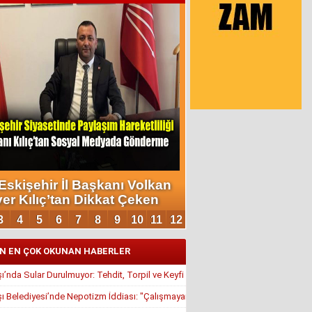
N EN ÇOK OKUNAN HABERLER
’nda Sular Durulmuyor: Tehdit, Torpil ve Keyfi Atamalar Gündemde
 Belediyesi’nde Nepotizm İddiası: "Çalışmayan Kaldı, Çavuş İstifa Ettirildi"