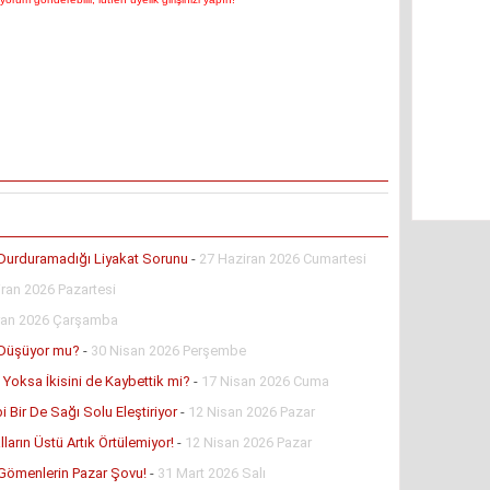
 Durduramadığı Liyakat Sorunu
-
27 Haziran 2026 Cumartesi
ran 2026 Pazartesi
ran 2026 Çarşamba
 Düşüyor mu?
-
30 Nisan 2026 Perşembe
Yoksa İkisini de Kaybettik mi?
-
17 Nisan 2026 Cuma
i Bir De Sağı Solu Eleştiriyor
-
12 Nisan 2026 Pazar
ların Üstü Artık Örtülemiyor!
-
12 Nisan 2026 Pazar
a Gömenlerin Pazar Şovu!
-
31 Mart 2026 Salı