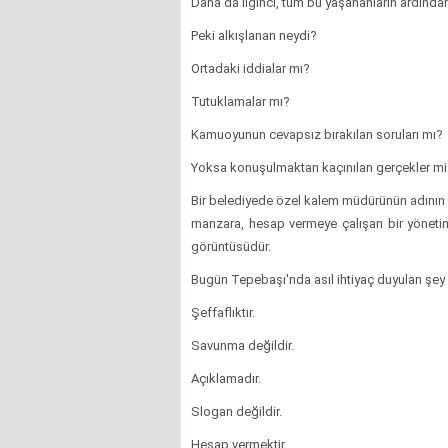
Daha da ilginci, tüm bu yaşananların ardından
Peki alkışlanan neydi?
Ortadaki iddialar mı?
Tutuklamalar mı?
Kamuoyunun cevapsız bırakılan soruları mı?
Yoksa konuşulmaktan kaçınılan gerçekler mi
Bir belediyede özel kalem müdürünün adının g
manzara, hesap vermeye çalışan bir yöneti
görüntüsüdür.
Bugün Tepebaşı'nda asıl ihtiyaç duyulan şey a
Şeffaflıktır.
Savunma değildir.
Açıklamadır.
Slogan değildir.
Hesap vermektir.