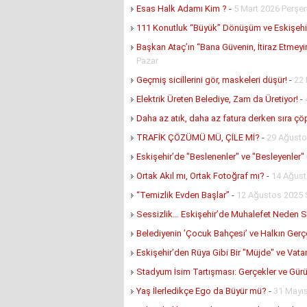
Esas Halk Adamı Kim ?
-
5 Mart 2026 Perş
111 Konutluk “Büyük” Dönüşüm ve Eskişehir
Başkan Ataç’ın “Bana Güvenin, İtiraz Etmeyi
Pazar
Geçmiş sicillerini gör, maskeleri düşür!
-
22 
Elektrik Üreten Belediye, Zam da Üretiyor!
-
Daha az atık, daha az fatura derken sıra ç
TRAFİK ÇÖZÜMÜ MÜ, ÇİLE Mİ?
-
29 Ağust
Eskişehir’de "Beslenenler" ve "Besleyenler"
Ortak Akıl mı, Ortak Fotoğraf mı?
-
14 Ağus
“Temizlik Evden Başlar”
-
12 Ağustos 2025 
Sessizlik… Eskişehir’de Muhalefet Neden 
Belediyenin ’Çocuk Bahçesi’ ve Halkın Gerç
Eskişehir’den Rüya Gibi Bir "Müjde" ve Vat
Stadyum İsim Tartışması: Gerçekler ve Gür
Yaş İlerledikçe Ego da Büyür mü?
-
31 Mayı