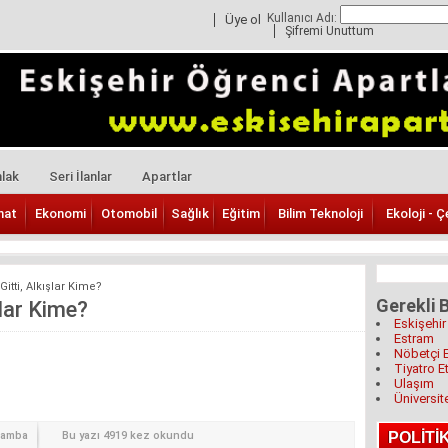
Kullanıcı Adı:
Üye ol
Şifremi Unuttum
lak
Seri İlanlar
Apartlar
nat
Ekonomi
Otomobil
Sağlık
Eğitim
Bilim Teknoloji
Ekoloji - Ç
itti, Alkışlar Kime?
Gerekli B
şlar Kime?
Eskişehir
Estram
Nöbetçi 
Tiyatro Et
Ulaşım
Üniversit
şamba
Bu yazı 4919 kez okundu