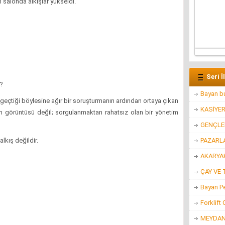
 salonda alkışlar yükseldi.
Seri İ
?
Bayan bu
eçtiği böylesine ağır bir soruşturmanın ardından ortaya çıkan
KASİYE
m görüntüsü değil; sorgulanmaktan rahatsız olan bir yönetim
GENÇLER
PAZARL
lkış değildir.
AKARYAK
ÇAY VE 
Bayan P
Forklift
MEYDAN