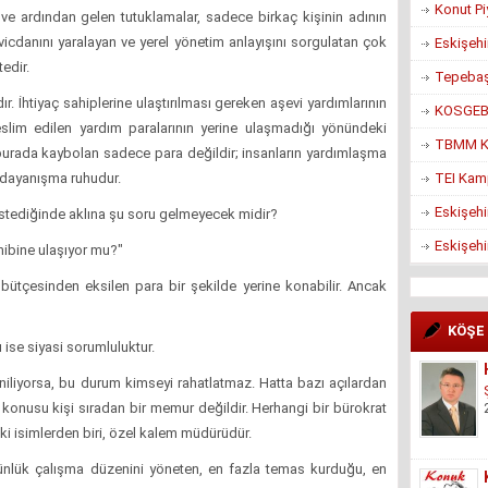
Konut Pi
ve ardından gelen tutuklamalar, sadece birkaç kişinin adının
 vicdanını yaralayan ve yerel yönetim anlayışını sorgulatan çok
Eskişehi
edir.
Tepebaşı
. İhtiyaç sahiplerine ulaştırılması gereken aşevi yardımlarının
KOSGEB’d
eslim edilen yardım paralarının yerine ulaşmadığı yönündeki
TBMM Ko
 burada kaybolan sadece para değildir; insanların yardımlaşma
TEI Kam
 dayanışma ruhudur.
Eskişehi
stediğinde aklına şu soru gelmeyecek midir?
Eskişehi
hibine ulaşıyor mu?"
bütçesinden eksilen para bir şekilde yerine konabilir. Ancak
KÖŞE
 ise siyasi sorumluluktur.
iliyorsa, bu durum kimseyi rahatlatmaz. Hatta bazı açılardan
z konusu kişi sıradan bir memur değildir. Herhangi bir bürokrat
ki isimlerden biri, özel kalem müdürüdür.
nlük çalışma düzenini yöneten, en fazla temas kurduğu, en