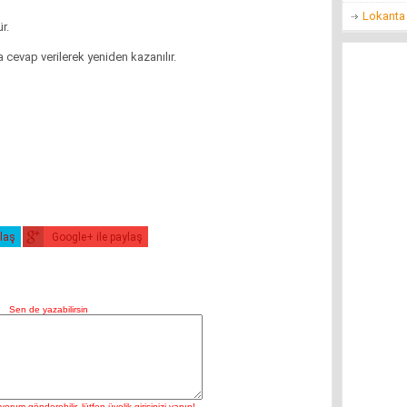
Lokanta 
r.
 cevap verilerek yeniden kazanılır.
ylaş
Google+ ile paylaş