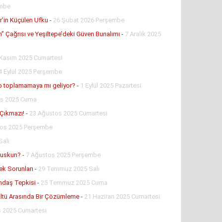
embe
’in Küçülen Ufku
-
26 Şubat 2026 Perşembe
n” Çağrısı ve Yeşiltepe’deki Güven Bunalımı
-
7 Aralık 2025
Kasım 2025 Cumartesi
4 Eylül 2025 Perşembe
öp toplamamaya mı geliyor?
-
1 Eylül 2025 Pazartesi
os 2025 Cuma
 Çıkmazı!
-
23 Ağustos 2025 Cumartesi
tos 2025 Perşembe
Salı
Suskun?
-
7 Ağustos 2025 Perşembe
ek Sorunları
-
29 Temmuz 2025 Salı
andaş Tepkisi
-
25 Temmuz 2025 Cuma
ültü Arasında Bir Çözümleme
-
21 Haziran 2025 Cumartesi
s 2025 Cumartesi