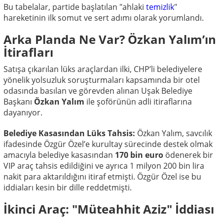
Bu tabelalar, partide başlatılan "ahlaki
temizlik
"
hareketinin ilk somut ve sert adımı olarak yorumlandı.
Arka Planda Ne Var? Özkan Yalım’ın
İtirafları
Satışa çıkarılan lüks araçlardan ilki, CHP’li belediyelere
yönelik yolsuzluk soruşturmaları kapsamında bir otel
odasında basılan ve görevden alınan Uşak Belediye
Başkanı
Özkan Yalım
ile şoförünün adli itiraflarına
dayanıyor.
Belediye Kasasından Lüks Tahsis:
Özkan Yalım, savcılık
ifadesinde Özgür Özel’e kurultay sürecinde destek olmak
amacıyla belediye kasasından
170 bin euro
ödenerek bir
VIP araç tahsis edildiğini ve ayrıca 1 milyon 200 bin lira
nakit para aktarıldığını itiraf etmişti. Özgür Özel ise bu
iddiaları kesin bir dille reddetmişti.
İkinci Araç: "Müteahhit Aziz" İddiası