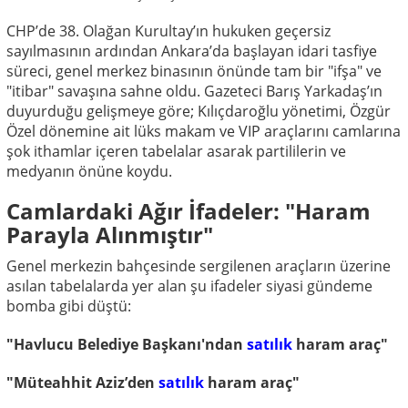
CHP’de 38. Olağan Kurultay’ın hukuken geçersiz
sayılmasının ardından Ankara’da başlayan idari tasfiye
süreci, genel merkez binasının önünde tam bir "ifşa" ve
"itibar" savaşına sahne oldu. Gazeteci Barış Yarkadaş’ın
duyurduğu gelişmeye göre; Kılıçdaroğlu yönetimi, Özgür
Özel dönemine ait lüks makam ve VIP araçlarını camlarına
şok ithamlar içeren tabelalar asarak partililerin ve
medyanın önüne koydu.
Camlardaki Ağır İfadeler: "Haram
Parayla Alınmıştır"
Genel merkezin bahçesinde sergilenen araçların üzerine
asılan tabelalarda yer alan şu ifadeler siyasi gündeme
bomba gibi düştü:
"Havlucu Belediye Başkanı'ndan
satılık
haram araç"
"Müteahhit Aziz’den
satılık
haram araç"