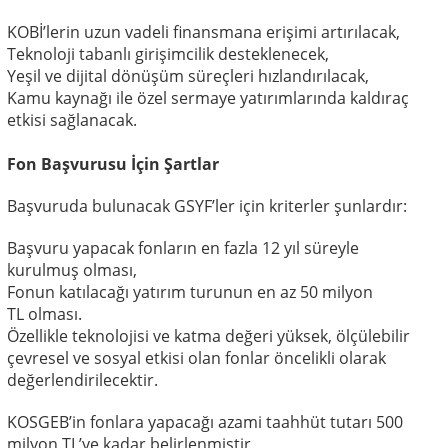
KOBİ’lerin uzun vadeli finansmana erişimi artırılacak,
Teknoloji tabanlı girişimcilik desteklenecek,
Yeşil ve dijital dönüşüm süreçleri hızlandırılacak,
Kamu kaynağı ile özel sermaye yatırımlarında kaldıraç
etkisi sağlanacak.
Fon Başvurusu İçin Şartlar
Başvuruda bulunacak GSYF’ler için kriterler şunlardır:
Başvuru yapacak fonların en fazla
12 yıl süreyle
kurulmuş
olması,
Fonun katılacağı yatırım turunun en az
50 milyon
TL
olması.
Özellikle
teknolojisi ve katma değeri yüksek
,
ölçülebilir
çevresel ve sosyal etkisi olan fonlar
öncelikli olarak
değerlendirilecektir.
KOSGEB’in fonlara yapacağı
azami taahhüt tutarı 500
milyon TL’ye kadar
belirlenmiştir.