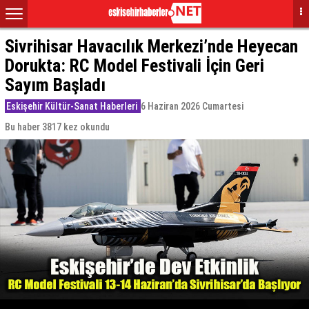
Sivrihisar Havacılık Merkezi’nde Heyecan
Dorukta: RC Model Festivali İçin Geri
Sayım Başladı
Eskişehir Kültür-Sanat Haberleri
6 Haziran 2026 Cumartesi
Bu haber 3817 kez okundu