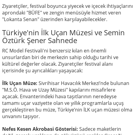
Ziyaretçiler, festival boyunca yiyecek ve içecek ihtiyaçlarını
aprondaki "BÜFE" ve zengin menüsüyle hizmet veren
"Lokanta Senan" üzerinden karşılayabilecekler.
Türkiye'nin İlk Uçan Müzesi ve Semin
Öztürk Şener Sahnede
RC Model Festivali'ni benzersiz kılan en önemli
unsurlardan biri de merkezin sahip olduğu tarihi ve
kültürel değerler olacak. Ziyaretçiler festival alanı
içerisinde şu ayrıcalıkları yaşayacak:
İlk Uçan Müze:
Sivrihisar Havacılık Merkezi’nde bulunan
"M.S.Ö. Hava ve Uzay Müzesi" kapılarını misafirlere
açacak. Envanterindeki hava taşıtlarının neredeyse
tamamı uçar vaziyette olan ve yıllık programlarla uçuş
gerçekleştiren bu müze, Türkiye’nin İLK uçan müzesi olma
unvanını taşıyor.
Nefes Kesen Akrobasi Gösterisi:
Sadece maketlerin