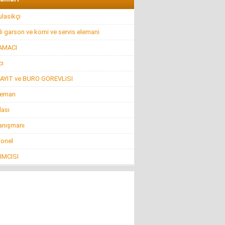
lasikçi
i garson ve komi ve servis elemani
AMACI
ı
AYIT ve BURO GOREVLISI
leman
lası
anışmanı
sonel
IMCISI