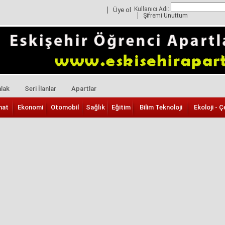
Kullanıcı Adı:
Üye ol
Şifremi Unuttum
lak
Seri İlanlar
Apartlar
nat
Ekonomi
Otomobil
Sağlık
Eğitim
Bilim Teknoloji
Ekoloji - Ç