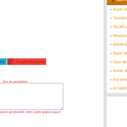
Bayan bu
Tecrubel
PAZARL
Meydanc
BAYAN K
Bayan e
ylaş
Google+ ile paylaş
Oyun Ab
Emlak d
Bay per
EV YARD