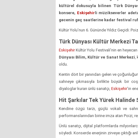
kültürel dokusuyla bilinen Türk Dünya
konsere,
Eskişehir
li müzikseverler adeta
gecenin geç saatlerine kadar festival r
Kültür Yolu’nun 6. Gününde Yıldız Geçidi: P
Türk Dünyası Kültür Merkezi Tar
Eskişehir
Kültür Yolu Festivali’nin en heyecan 
Dünyası Bilim, Kültür ve Sanat Merkezi
,
oldu.
Kentin dört bir yanından gelen ve çoğunluğunu
sahneye çıkmasıyla birlikte büyük bir co
diyaloglar kuran ünlü sanatçı,
Eskişehir
’in en
Hit Şarkılar Tek Yürek Halinde S
Kendine özgü tarzı, güçlü vokali ve sahn
performanslarından birine imza atan Poizi, repe
Ünlü sanatçı, dijital platformlarda milyonla
söyledi. Konserde enerjinin zirveye çıktığı anl