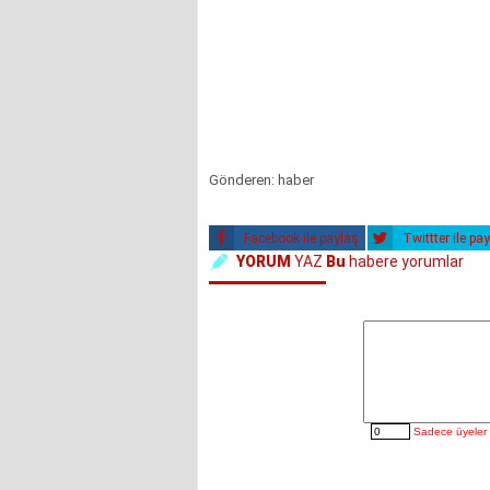
Gönderen: haber
Facebook ile paylaş
Twittter ile pa
YORUM
YAZ
Bu
habere yorumlar