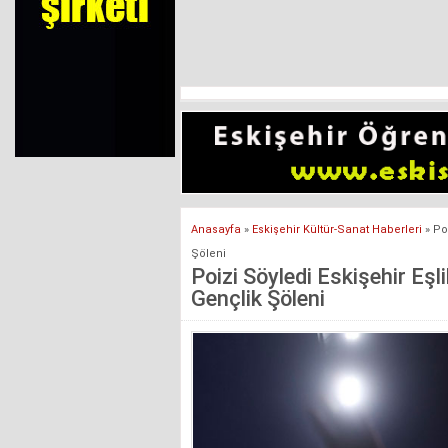
Anasayfa
»
Eskişehir Kültür-Sanat Haberleri
»
Poi
Şöleni
Poizi Söyledi Eskişehir Eşli
Gençlik Şöleni