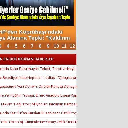
N EN ÇOK OKUNAN HABERLER
’nda Sular Durulmuyor: Tehdit, Torpil ve Keyfi Atamalar Gündemde
 Belediyesi’nde Nepotizm İddiası: "Çalışmayan Kaldı, Çavuş İstifa Ettirildi"
yasasında Yeni Dönem: Ofisleri Konuta Dönüştürmek İçin Son Tarih 1 Temmuz
r’e Yeni Eğitim Yuvası: Emek Anadolu Lisesi Kapılarını Açmaya Hazırlanıyor
, Takvim 1 Ağustos: Milyonlar Harcanan Kentpark Plajı Ne Zaman Açılacak?
’nda Yaz Kur’an Kursları Düzenlenen Özel Programla Açıldı
en Teknoloji Girişimlerine Yapay Zekâ Kredi Programı