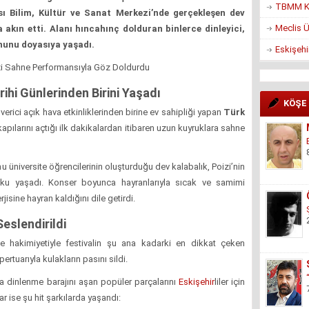
TBMM Ko
sı Bilim, Kültür ve Sanat Merkezi’nde gerçekleşen dev
Meclis Ü
 akın etti. Alanı hıncahınç dolduran binlerce dinleyici,
uhunu doyasıya yaşadı.
Eskişehi
oizi Sahne Performansıyla Göz Doldurdu
ihi Günlerinden Birini Yaşadı
KÖŞE
verici açık hava etkinliklerinden birine ev sahipliği yapan
Türk
 kapılarını açtığı ilk dakikalardan itibaren uzun kuyruklara sahne
 üniversite öğrencilerinin oluşturduğu dev kalabalık, Poizi’nin
şku yaşadı. Konser boyunca hayranlarıyla sıcak ve samimi
erjisine hayran kaldığını dile getirdi.
eslendirildi
e hakimiyetiyle festivalin şu ana kadarki en dikkat çeken
rtuarıyla kulakların pasını sildi.
rca dinlenme barajını aşan popüler parçalarını
Eskişehir
liler için
ar ise şu hit şarkılarda yaşandı: