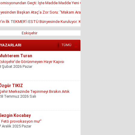
misyonundan Geçti: İşte Madde Madde Yeni Öğrenci Affı Rehberi
yesinden Başkan Ataç’a Zor Soru: "Makam Aracı Eşine mi Tahsis Edildi?"
r’in İlk TEKMER’i ESTÜ Bünyesinde Kuruluyor: KOSGEB Onayı Geldi
Eskişehir
 YAZARLARI
TÜMÜ
Özgür TIKIZ
Şehir Merkezinde Tepinmeyi Bırakın Artık
28 Temmuz 2026 Salı
Sezgin Kocabay
“ Fetö provokasyon mu!”
7 Aralık 2025 Pazar
Ertu?rul Kaya
Yeni anayasa çalışmaları gene gündemde !
9 Aralık 2025 Salı