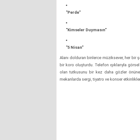
"Perde"
"Kimseler Duymasın"
"5 Nisan"
Alanı dolduran binlerce müziksever, her bir 
bir koro oluşturdu. Telefon ışıklarıyla görs
olan tutkusunu bir kez daha gözler önüne se
mekanlarda sergi, tiyatro ve konser etkinlik