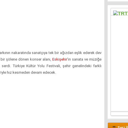
şarkının nakaratında sanatçıya tek bir ağızdan eşlik ederek dev
el bir şölene dönen konser alanı,
Eskişehir
’in sanata ve müziğe
rdi. Türkiye Kültür Yolu Festivali, şehir genelindeki farklı
leriyle hız kesmeden devam edecek.
Seri İ