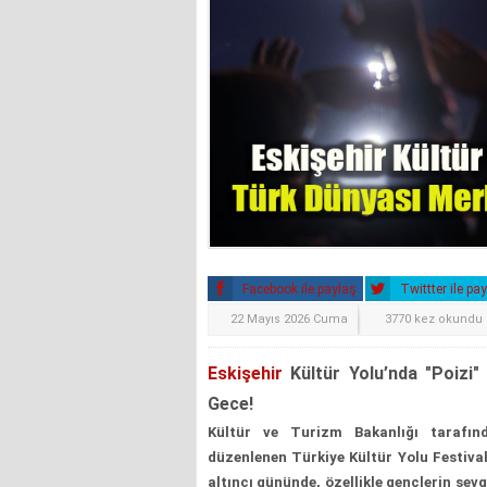
Facebook ile paylaş
Twittter ile pa
22 Mayıs 2026 Cuma
3770 kez okundu
Eskişehir
Kültür Yolu’nda "Poizi
Gece!
Kültür ve Turizm Bakanlığı tarafın
düzenlenen Türkiye Kültür Yolu Festival
altıncı gününde, özellikle gençlerin sevg