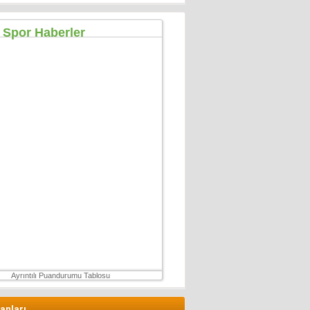
Hüseyin GÜVEN
ŞEHİT VAR! KONSER DE VAR, EĞLENCE DE!
27 Temmuz 2026 Pazartesi
Konuk Yazar
Mühendisin Durdurduğu Beton, Türkiye’nin
Durduramadığı Liyakat Sorunu
27 Haziran 2026 Cumartesi
Mahmut Çetin
İstanbul Merkezli Yeni Dünya Düzeni
2 Mayıs 2026 Cumartesi
Muhterem Turan
Eskişehir’de Görünmeyen Hayır Kapısı
8 Şubat 2026 Pazar
Ayrıntılı Puandurumu Tablosu
lanları