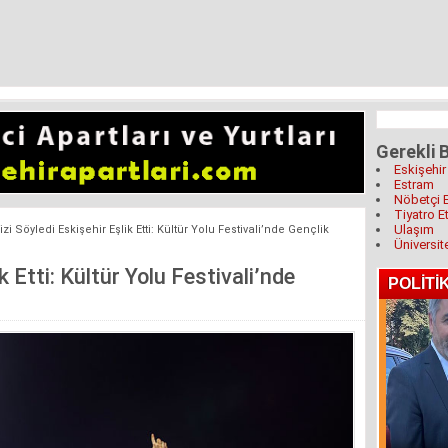
Gerekli B
Eskişehir
Estram
Nöbetçi 
Tiyatro Et
Ulaşım
zi Söyledi Eskişehir Eşlik Etti: Kültür Yolu Festivali’nde Gençlik
Üniversit
k Etti: Kültür Yolu Festivali’nde