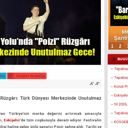
BUGÜ
Tepebaşı
ylaş
Google+ ile paylaş
Tepebaşı
Konut Pi
Eskişehi
" Rüzgârı: Türk Dünyası Merkezinde Unutulmaz
Yıl 2026
Tepebaşı
dan Türkiye’nin marka değerini artırmak amacıyla
i,
Eskişehir
’de tüm coşkusuyla devam ediyor. Festivalin
KOSGEB’d
ilisi haline gelen ünlü sanatçı Poizi sahne aldı. Tarihi ve