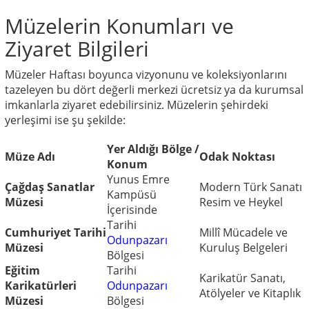
Müzelerin Konumları ve
Ziyaret Bilgileri
Müzeler Haftası boyunca vizyonunu ve koleksiyonlarını
tazeleyen bu dört değerli merkezi ücretsiz ya da kurumsal
imkanlarla ziyaret edebilirsiniz. Müzelerin şehirdeki
yerleşimi ise şu şekilde:
Yer Aldığı Bölge /
Müze Adı
Odak Noktası
Konum
Yunus Emre
Çağdaş Sanatlar
Modern Türk Sanatı
Kampüsü
Müzesi
Resim ve Heykel
İçerisinde
Tarihi
Cumhuriyet Tarihi
Millî Mücadele ve
Odunpazarı
Müzesi
Kuruluş Belgeleri
Bölgesi
Eğitim
Tarihi
Karikatür Sanatı,
Karikatürleri
Odunpazarı
Atölyeler ve Kitaplık
Müzesi
Bölgesi