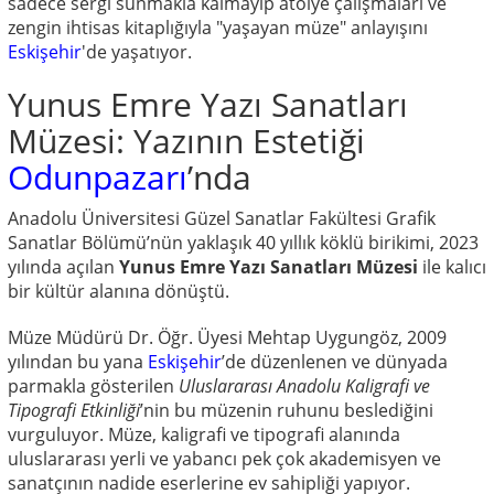
sadece sergi sunmakla kalmayıp atölye çalışmaları ve
zengin ihtisas kitaplığıyla "yaşayan müze" anlayışını
Eskişehir
'de yaşatıyor.
Yunus Emre Yazı Sanatları
Müzesi: Yazının Estetiği
Odunpazarı
’nda
Anadolu Üniversitesi Güzel Sanatlar Fakültesi Grafik
Sanatlar Bölümü’nün yaklaşık 40 yıllık köklü birikimi, 2023
yılında açılan
Yunus Emre Yazı Sanatları Müzesi
ile kalıcı
bir kültür alanına dönüştü.
Müze Müdürü Dr. Öğr. Üyesi Mehtap Uygungöz, 2009
yılından bu yana
Eskişehir
’de düzenlenen ve dünyada
parmakla gösterilen
Uluslararası Anadolu Kaligrafi ve
Tipografi Etkinliği
’nin bu müzenin ruhunu beslediğini
vurguluyor. Müze, kaligrafi ve tipografi alanında
uluslararası yerli ve yabancı pek çok akademisyen ve
sanatçının nadide eserlerine ev sahipliği yapıyor.