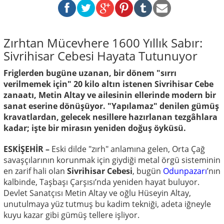
Zırhtan Mücevhere 1600 Yıllık Sabır:
Sivrihisar Cebesi Hayata Tutunuyor
Friglerden bugüne uzanan, bir dönem "sırrı
verilmemek için" 20 kilo altın istenen Sivrihisar Cebe
zanaatı, Metin Altay ve ailesinin ellerinde modern bir
sanat eserine dönüşüyor. "Yapılamaz" denilen gümüş
kravatlardan, gelecek nesillere hazırlanan tezgâhlara
kadar; işte bir mirasın yeniden doğuş öyküsü.
ESKİŞEHİR –
Eski dilde "zırh" anlamına gelen, Orta Çağ
savaşçılarının korunmak için giydiği metal örgü sisteminin
en zarif hali olan
Sivrihisar Cebesi
, bugün
Odunpazarı
’nın
kalbinde, Taşbaşı Çarşısı’nda yeniden hayat buluyor.
Devlet Sanatçısı Metin Altay ve oğlu Hüseyin Altay,
unutulmaya yüz tutmuş bu kadim tekniği, adeta iğneyle
kuyu kazar gibi gümüş tellere işliyor.