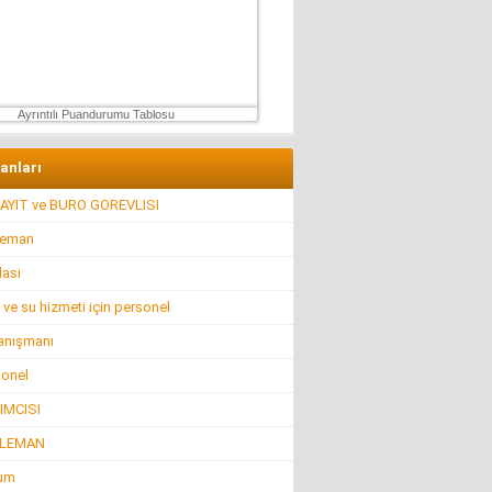
Ertu?rul Kaya
Yeni anayasa çalışmaları gene gündemde !
9 Aralık 2025 Salı
Ayrıntılı Puandurumu Tablosu
lanları
AYIT ve BURO GOREVLISI
leman
lası
 ve su hizmeti için personel
anışmanı
sonel
IMCISI
ELEMAN
rum