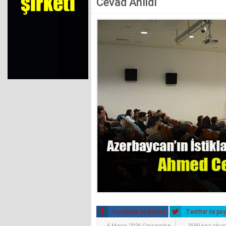
Cevad Anıldı
Facebook ile paylaş
Twittter ile pa
6 Mayıs 2026 Çarşamba
3590 kez oku