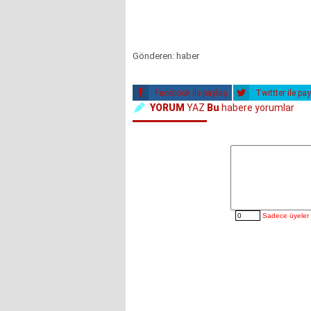
Gönderen: haber
Facebook ile paylaş
Twittter ile pa
YORUM
YAZ
Bu
habere yorumlar