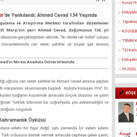
Konut Pi
Eskişehi
ir
’de Yankılandı: Ahmed Cevad 134 Yaşında
Tepebaşı
ygulama ve Araştırma Merkezi tarafından düzenlenen
lli Marşı'nın şairi Ahmed Cevad, doğumunun 134. yıl
KOSGEB’d
ltesinde gerçekleştirilen etkinlik, "İki devlet tek millet" ruhunu
TBMM Ko
ık mücadelesinde can veren şehitler ve büyük şair anısına
TEI Kam
Eskişehi
vad’ın Mirası Anadolu Üniversitesinde
Yıl 2026
ığı uğruna can veren şehitler ile Ahmed Cevad anısına yapılan
li marşlarının okunmasıyla başladı. Açılışta konuşan Prof. Dr.
KÖŞE
n kadim bağlarını koparmak amacıyla birçok düşünür ve şairin
 rağmen Türklük bilincinin bu coğrafyada yok edilemediğini ve
ştüğünü vurguladı.
Kahramanlık Öyküsü
adece edebi bir figür değil, aynı zamanda bir eylem adamı
da Türk ordusuna destek vermek amacıyla cepheye gelen şairin,