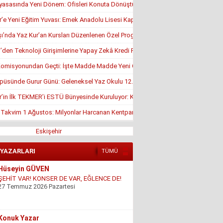
yasasında Yeni Dönem: Ofisleri Konuta Dönüştürmek İçin Son Tarih 1 Temmuz
r’e Yeni Eğitim Yuvası: Emek Anadolu Lisesi Kapılarını Açmaya Hazırlanıyor
’nda Yaz Kur’an Kursları Düzenlenen Özel Programla Açıldı
en Teknoloji Girişimlerine Yapay Zekâ Kredi Programı
misyonundan Geçti: İşte Madde Madde Yeni Öğrenci Affı Rehberi
püsünde Gurur Günü: Geleneksel Yaz Okulu 12. Kez Kapanış Yaptı
r’in İlk TEKMER’i ESTÜ Bünyesinde Kuruluyor: KOSGEB Onayı Geldi
, Takvim 1 Ağustos: Milyonlar Harcanan Kentpark Plajı Ne Zaman Açılacak?
Eskişehir
 YAZARLARI
TÜMÜ
Hüseyin GÜVEN
ŞEHİT VAR! KONSER DE VAR, EĞLENCE DE!
27 Temmuz 2026 Pazartesi
Konuk Yazar