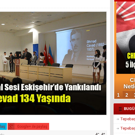
BUGÜ
Tepebaşı
ylaş
Google+ ile paylaş
Tepebaşı
ndu