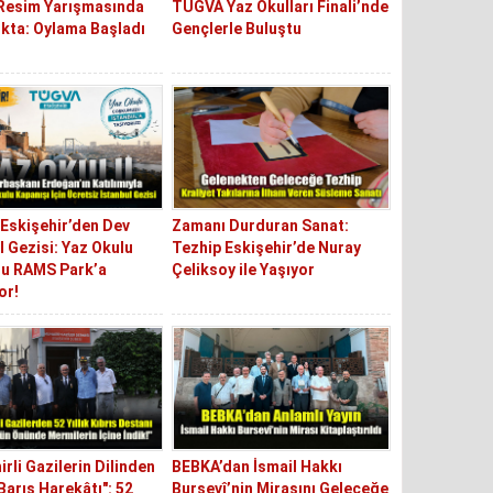
 Resim Yarışmasında
TÜGVA Yaz Okulları Finali’nde
kta: Oylama Başladı
Gençlerle Buluştu
Eskişehir’den Dev
Zamanı Durduran Sanat:
l Gezisi: Yaz Okulu
Tezhip Eskişehir’de Nuray
u RAMS Park’a
Çeliksoy ile Yaşıyor
or!
irli Gazilerin Dilinden
BEBKA’dan İsmail Hakkı
 Barış Harekâtı": 52
Bursevî’nin Mirasını Geleceğe