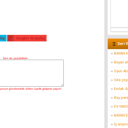
ylaş
Google+ ile paylaş
Seri İ
BAYAN K
Bayan e
Oyun Ab
Site çöp
Emlak d
Bay per
EV YARD
BAYAN 
İş arıyo