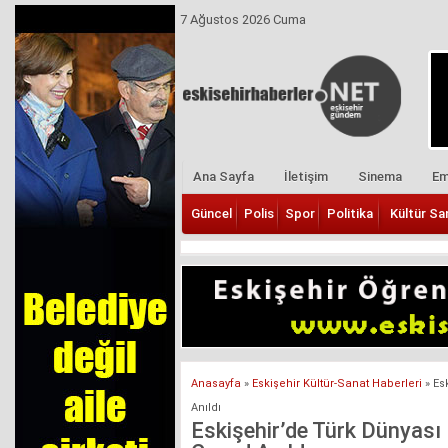
7 Ağustos 2026 Cuma
Ana Sayfa
İletişim
Sinema
Em
Güncel
Polis
Spor
Politika
Kültür Sa
Anasayfa
»
Eskişehir Kültür-Sanat Haberleri
»
Es
Anıldı
Eskişehir’de Türk Dünyası 