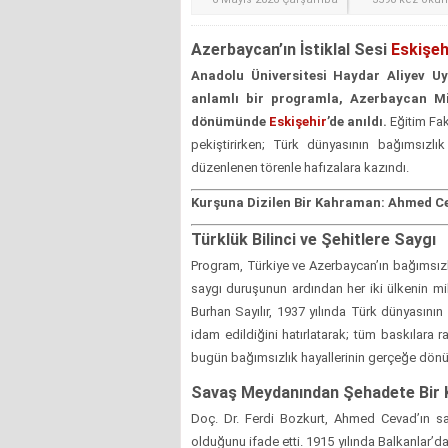
Azerbaycan’ın İstiklal Sesi
Eskişeh
Anadolu Üniversitesi Haydar Aliyev U
anlamlı bir programla, Azerbaycan Mi
dönümünde
Eskişehir
’de anıldı.
Eğitim Fakü
pekiştirirken; Türk dünyasının bağımsızl
düzenlenen törenle hafızalara kazındı.
Kurşuna Dizilen Bir Kahraman: Ahmed Ce
Türklük Bilinci ve Şehitlere Saygı
Program, Türkiye ve Azerbaycan’ın bağımsızl
saygı duruşunun ardından her iki ülkenin mil
Burhan Sayılır, 1937 yılında Türk dünyasını
idam edildiğini hatırlatarak; tüm baskılara
bugün bağımsızlık hayallerinin gerçeğe dönü
Savaş Meydanından Şehadete Bir 
Doç. Dr. Ferdi Bozkurt, Ahmed Cevad’ın s
olduğunu ifade etti. 1915 yılında Balkanlar’