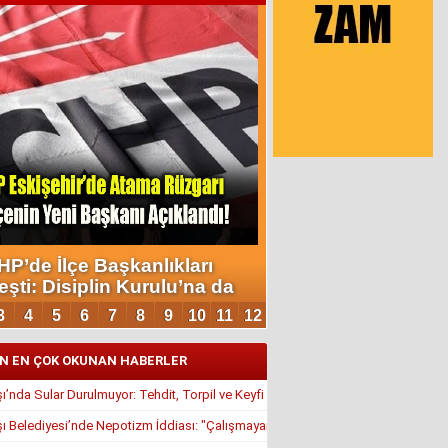
N EN ÇOK OKUNAN HABERLER
’nda Sular Durulmuyor: Tehdit, Torpil ve Keyfi Atamalar Gündemde
 Belediyesi’nde Nepotizm İddiası: "Çalışmayan Kaldı, Çavuş İstifa Ettirildi"