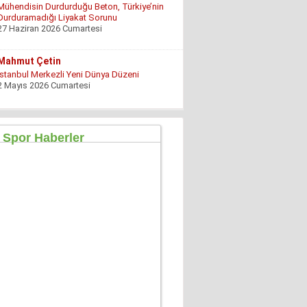
Mühendisin Durdurduğu Beton, Türkiye’nin
Durduramadığı Liyakat Sorunu
27 Haziran 2026 Cumartesi
Mahmut Çetin
İstanbul Merkezli Yeni Dünya Düzeni
2 Mayıs 2026 Cumartesi
Muhterem Turan
Eskişehir’de Görünmeyen Hayır Kapısı
8 Şubat 2026 Pazar
Özgür TIKIZ
Şehir Merkezinde Tepinmeyi Bırakın Artık
28 Temmuz 2026 Salı
Sezgin Kocabay
“ Fetö provokasyon mu!”
7 Aralık 2025 Pazar