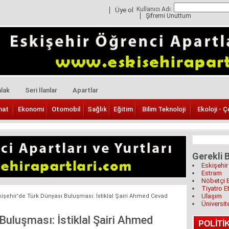
Kullanıcı Adı:
Üye ol
Şifremi Unuttum
lak
Seri İlanlar
Apartlar
nat
Ekonomi
Otomobil
Sağlık
Eğitim
Bilim Teknoloji
Ekoloji - Ç
Gerekli B
Eskişehir
Estram
Nöbetçi 
Tiyatro Et
Ulaşım
kişehir’de Türk Dünyası Buluşması: İstiklal Şairi Ahmed Cevad
Üniversit
Buluşması: İstiklal Şairi Ahmed