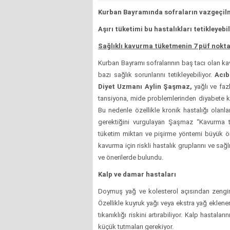
Kurban Bayramında sofraların vazgeçil
Aşırı tüketimi bu hastalıkları tetikleyebil
Sağlıklı kavurma tüketmenin 7 püf nokta
Kurban Bayramı sofralarının baş tacı olan k
bazı sağlık sorunlarını tetikleyebiliyor.
Acıb
Diyet Uzmanı Aylin Şaşmaz,
yağlı ve faz
tansiyona, mide problemlerinden diyabete kad
Bu nedenle özellikle kronik hastalığı olanl
gerektiğini vurgulayan Şaşmaz “Kavurma 
tüketim miktarı ve pişirme yöntemi büyük 
kavurma için riskli hastalık gruplarını ve sağ
ve önerilerde bulundu.
Kalp ve damar hastaları
Doymuş yağ ve kolesterol açısından zengin 
Özellikle kuyruk yağı veya ekstra yağ eklene
tıkanıklığı riskini artırabiliyor. Kalp hasta
küçük tutmaları gerekiyor.