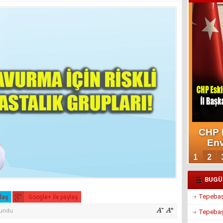
BUGÜ
Tepebaşı
ylaş
Google+ ile paylaş
kundu
Tepebaşı