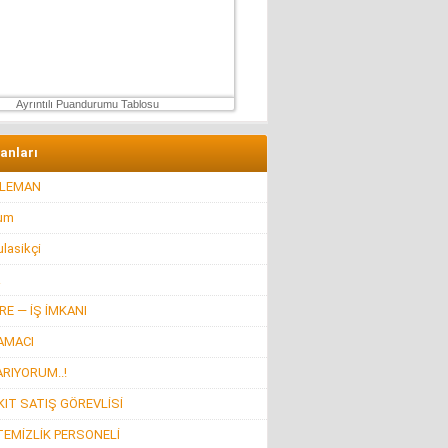
Ertu?rul Kaya
Yeni anayasa çalışmaları gene gündemde !
9 Aralık 2025 Salı
Ayrıntılı Puandurumu Tablosu
lanları
ELEMAN
rum
lasikçi
R
E — İŞ İMKANI
AMACI
ARIYORUM..!
IT SATIŞ GÖREVLİSİ
TEMİZLİK PERSONELİ