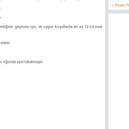
Bayan P
n.
.
rtliğinin geçmesi için, eti uygun koşullarda en az 12-24 saat
sterin.
nı öğünde aşırı tüketmeyin.