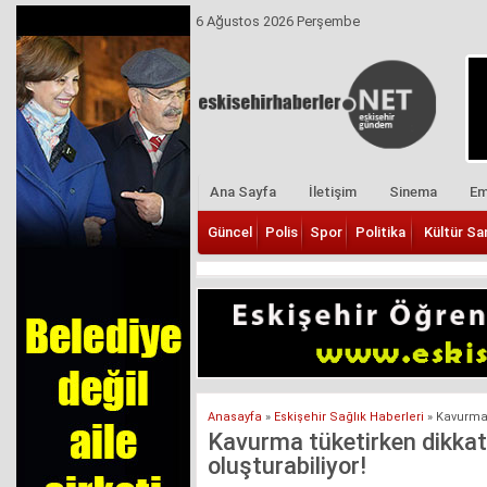
6 Ağustos 2026 Perşembe
Ana Sayfa
İletişim
Sinema
Em
Güncel
Polis
Spor
Politika
Kültür Sa
Anasayfa
»
Eskişehir Sağlık Haberleri
»
Kavurma 
Kavurma tüketirken dikkat!
oluşturabiliyor!