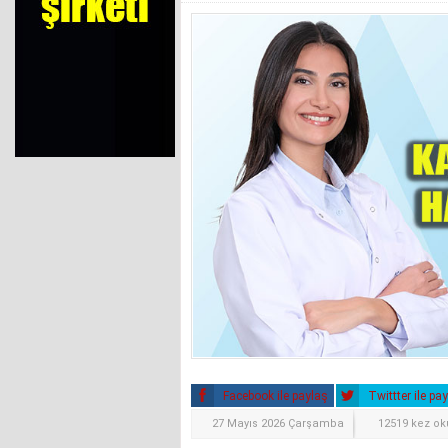
Facebook ile paylaş
Twittter ile pa
27 Mayıs 2026 Çarşamba
12519 kez o