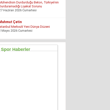
27 Haziran 2026 Cumartesi
Mahmut Çetin
İstanbul Merkezli Yeni Dünya Düzeni
2 Mayıs 2026 Cumartesi
Muhterem Turan
Eskişehir’de Görünmeyen Hayır Kapısı
8 Şubat 2026 Pazar
Özgür TIKIZ
Şehir Merkezinde Tepinmeyi Bırakın Artık
28 Temmuz 2026 Salı
Sezgin Kocabay
“ Fetö provokasyon mu!”
7 Aralık 2025 Pazar