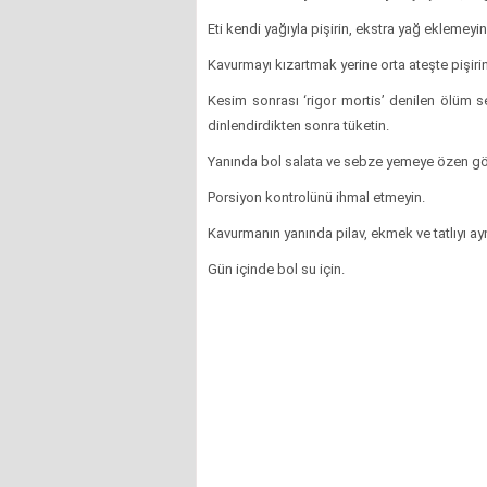
Eti kendi yağıyla pişirin, ekstra yağ eklemeyi
Kavurmayı kızartmak yerine orta ateşte pişirin
Kesim sonrası ‘rigor mortis’ denilen ölüm se
dinlendirdikten sonra tüketin.
Yanında bol salata ve sebze yemeye özen gö
Porsiyon kontrolünü ihmal etmeyin.
Kavurmanın yanında pilav, ekmek ve tatlıyı ay
Gün içinde bol su için.