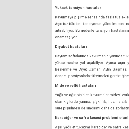
Yüksek tansiyon hastaları
Kavurmaya pişirme esnasında fazla tuz eklenme
Aşırı tuz tüketimi tansiyonun yükselmesine ned
artırabiliyor. Bu nedenle tansiyon hastaları
önem taşıyor.
Diyabet hastaları
Bayram sofralarında kavurmanın yanında tüketi
yükselmesine yol açabiliyor. Ayrıca aşırı 
Beslenme ve Diyet Uzmanı Aylin Şaşmaz, di
dengeli porsiyonlarla tüketmeleri gerektiğine
Mide ve reflü hastaları
Yağlı ve ağır pişirilen kavurmalar mideyi zorla
olan kişilerde yanma, şişkinlik, hazımsızlı
süre pişirilmesi de sindirimi daha da zorlaştır
Karaciğer ve safra kesesi problemi olanl
Aşırı yağlı et tüketimi karaciğer ve safra kes