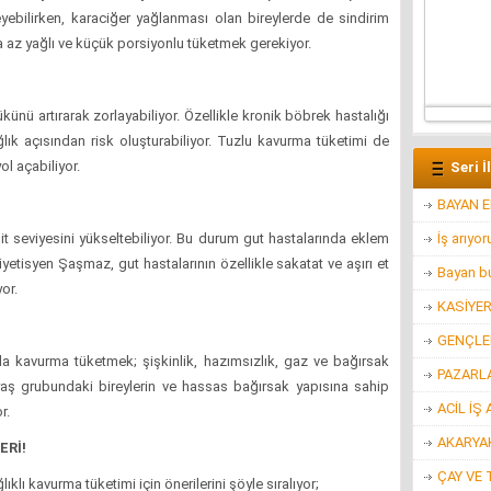
leyebilirken, karaciğer yağlanması olan bireylerde de sindirim
a az yağlı ve küçük porsiyonlu tüketmek gerekiyor.
künü artırarak zorlayabiliyor. Özellikle kronik böbrek hastalığı
lık açısından risk oluşturabiliyor. Tuzlu kavurma tüketimi de
ol açabiliyor.
Seri İ
BAYAN 
sit seviyesini yükseltebiliyor. Bu durum gut hastalarında eklem
İş arıyo
. Diyetisyen Şaşmaz, gut hastalarının özellikle sakatat ve aşırı et
Bayan bu
or.
KASİYE
GENÇLER
a kavurma tüketmek; şişkinlik, hazımsızlık, gaz ve bağırsak
PAZARL
i yaş grubundaki bireylerin ve hassas bağırsak yapısına sahip
ACİL İŞ 
r.
AKARYAK
ERİ!
ÇAY VE 
lı kavurma tüketimi için önerilerini şöyle sıralıyor;