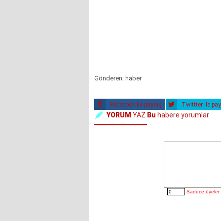
Gönderen: haber
Facebook ile paylaş
Twittter ile pa
YORUM
YAZ
Bu
habere yorumlar