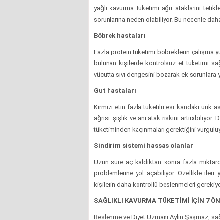
yağlı kavurma tüketimi ağrı ataklarını tetik
sorunlarına neden olabiliyor. Bu nedenle dah
Böbrek hastaları
Fazla protein tüketimi böbreklerin çalışma yü
bulunan kişilerde kontrolsüz et tüketimi sağ
vücutta sıvı dengesini bozarak ek sorunlara y
Gut hastaları
Kırmızı etin fazla tüketilmesi kandaki ürik a
ağrısı, şişlik ve ani atak riskini artırabiliyor
tüketiminden kaçınmaları gerektiğini vurguluy
Sindirim sistemi hassas olanlar
Uzun süre aç kaldıktan sonra fazla miktard
problemlerine yol açabiliyor. Özellikle iler
kişilerin daha kontrollü beslenmeleri gerekiyo
SAĞLIKLI KAVURMA TÜKETİMİ İÇİN 7 ÖN
Beslenme ve Diyet Uzmanı Aylin Şaşmaz, sağlık