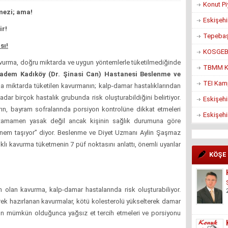
Konut Pi
mezi; ama!
Eskişehi
ir!
Tepebaşı
sı!
KOSGEB’d
avurma, doğru miktarda ve uygun yöntemlerle tüketilmediğinde
TBMM Ko
adem Kadıköy (Dr. Şinasi Can) Hastanesi Beslenme ve
TEI Kam
la miktarda tüketilen kavurmanın; kalp-damar hastalıklarından
ar birçok hastalık grubunda risk oluşturabildiğini belirtiyor.
Eskişehi
arın, bayram sofralarında porsiyon kontrolüne dikkat etmeleri
Eskişehi
tamamen yasak değil ancak kişinin sağlık durumuna göre
önem taşıyor” diyor. Beslenme ve Diyet Uzmanı Aylin Şaşmaz
lıklı kavurma tüketmenin 7 püf noktasını anlattı, önemli uyarılar
KÖŞE
olan kavurma, kalp-damar hastalarında risk oluşturabiliyor.
rek hazırlanan kavurmalar, kötü kolesterolü yükselterek damar
larının mümkün olduğunca yağsız et tercih etmeleri ve porsiyonu