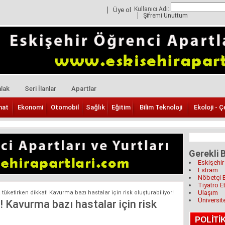
Kullanıcı Adı:
Üye ol
Şifremi Unuttum
lak
Seri İlanlar
Apartlar
nat
Ekonomi
Otomobil
Sağlık
Eğitim
Bilim Teknoloji
Ekoloji - Ç
Gerekli B
Eskişehir
Estram
Nöbetçi 
Tiyatro Et
Ulaşım
tüketirken dikkat! Kavurma bazı hastalar için risk oluşturabiliyor!
Üniversit
 Kavurma bazı hastalar için risk