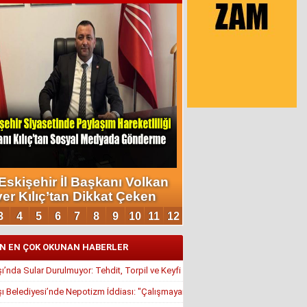
N EN ÇOK OKUNAN HABERLER
’nda Sular Durulmuyor: Tehdit, Torpil ve Keyfi Atamalar Gündemde
 Belediyesi’nde Nepotizm İddiası: "Çalışmayan Kaldı, Çavuş İstifa Ettirildi"