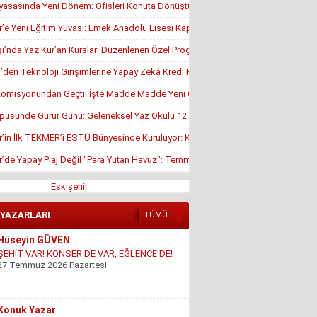
yasasında Yeni Dönem: Ofisleri Konuta Dönüştürmek İçin Son Tarih 1 Temmuz
r’e Yeni Eğitim Yuvası: Emek Anadolu Lisesi Kapılarını Açmaya Hazırlanıyor
’nda Yaz Kur’an Kursları Düzenlenen Özel Programla Açıldı
en Teknoloji Girişimlerine Yapay Zekâ Kredi Programı
misyonundan Geçti: İşte Madde Madde Yeni Öğrenci Affı Rehberi
püsünde Gurur Günü: Geleneksel Yaz Okulu 12. Kez Kapanış Yaptı
r’in İlk TEKMER’i ESTÜ Bünyesinde Kuruluyor: KOSGEB Onayı Geldi
r’de Yapay Plaj Değil "Para Yutan Havuz": Temmuz Ortasında Hâlâ Kapalı!
Eskişehir
 YAZARLARI
TÜMÜ
Hüseyin GÜVEN
ŞEHİT VAR! KONSER DE VAR, EĞLENCE DE!
27 Temmuz 2026 Pazartesi
Konuk Yazar
Mühendisin Durdurduğu Beton, Türkiye’nin
Durduramadığı Liyakat Sorunu