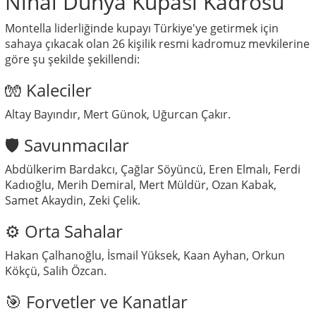
Nihai Dünya Kupası Kadrosu
Montella liderliğinde kupayı Türkiye'ye getirmek için
sahaya çıkacak olan 26 kişilik resmi kadromuz mevkilerine
göre şu şekilde şekillendi:
🧤 Kaleciler
Altay Bayındır, Mert Günok, Uğurcan Çakır.
🛡️ Savunmacılar
Abdülkerim Bardakcı, Çağlar Söyüncü, Eren Elmalı, Ferdi
Kadıoğlu, Merih Demiral, Mert Müldür, Ozan Kabak,
Samet Akaydin, Zeki Çelik.
⚙️ Orta Sahalar
Hakan Çalhanoğlu, İsmail Yüksek, Kaan Ayhan, Orkun
Kökçü, Salih Özcan.
🎯 Forvetler ve Kanatlar