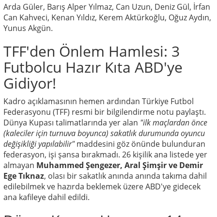
Arda Güler, Barış Alper Yılmaz, Can Uzun, Deniz Gül, İrfan
Can Kahveci, Kenan Yıldız, Kerem Aktürkoğlu, Oğuz Aydın,
Yunus Akgün.
TFF'den Önlem Hamlesi: 3
Futbolcu Hazır Kıta ABD'ye
Gidiyor!
Kadro açıklamasının hemen ardından Türkiye Futbol
Federasyonu (TFF) resmi bir bilgilendirme notu paylaştı.
Dünya Kupası talimatlarında yer alan
"ilk maçlardan önce
(kaleciler için turnuva boyunca) sakatlık durumunda oyuncu
değişikliği yapılabilir"
maddesini göz önünde bulunduran
federasyon, işi şansa bırakmadı. 26 kişilik ana listede yer
almayan
Muhammed Şengezer, Aral Şimşir ve Demir
Ege Tıknaz
, olası bir sakatlık anında anında takıma dahil
edilebilmek ve hazırda beklemek üzere ABD'ye gidecek
ana kafileye dahil edildi.