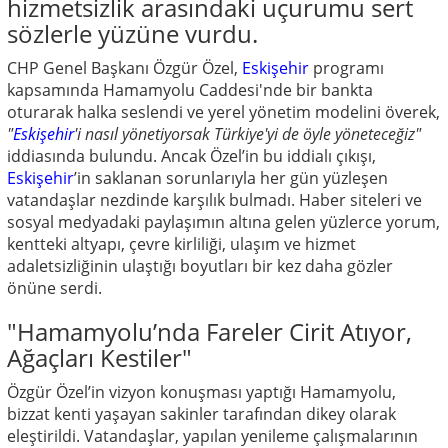
hizmetsizlik arasındaki uçurumu sert
sözlerle yüzüne vurdu.
CHP Genel Başkanı Özgür Özel,
Eskişehir
programı
kapsamında Hamamyolu Caddesi'nde bir bankta
oturarak halka seslendi ve yerel yönetim modelini överek,
"
Eskişehir
'i nasıl yönetiyorsak Türkiye'yi de öyle yöneteceğiz"
iddiasında bulundu. Ancak Özel’in bu iddialı çıkışı,
Eskişehir
’in saklanan sorunlarıyla her gün yüzleşen
vatandaşlar nezdinde karşılık bulmadı. Haber siteleri ve
sosyal medyadaki paylaşımın altına gelen yüzlerce yorum,
kentteki altyapı, çevre kirliliği, ulaşım ve hizmet
adaletsizliğinin ulaştığı boyutları bir kez daha gözler
önüne serdi.
"Hamamyolu’nda Fareler Cirit Atıyor,
Ağaçları Kestiler"
Özgür Özel’in vizyon konuşması yaptığı Hamamyolu,
bizzat kenti yaşayan sakinler tarafından dikey olarak
eleştirildi. Vatandaşlar, yapılan yenileme çalışmalarının