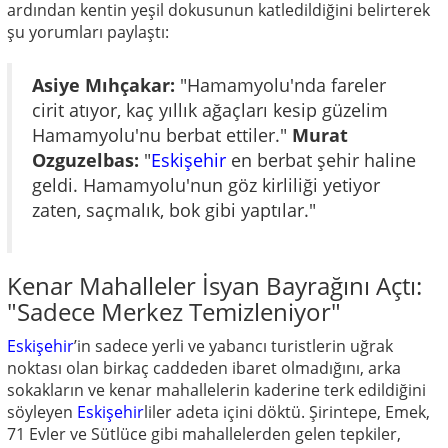
ardından kentin yeşil dokusunun katledildiğini belirterek
şu yorumları paylaştı:
Asiye Mıhçakar:
"Hamamyolu'nda fareler
cirit atıyor, kaç yıllık ağaçları kesip güzelim
Hamamyolu'nu berbat ettiler."
Murat
Ozguzelbas:
"
Eskişehir
en berbat şehir haline
geldi. Hamamyolu'nun göz kirliliği yetiyor
zaten, saçmalık, bok gibi yaptılar."
Kenar Mahalleler İsyan Bayrağını Açtı:
"Sadece Merkez Temizleniyor"
Eskişehir
’in sadece yerli ve yabancı turistlerin uğrak
noktası olan birkaç caddeden ibaret olmadığını, arka
sokakların ve kenar mahallelerin kaderine terk edildiğini
söyleyen
Eskişehir
liler adeta içini döktü. Şirintepe, Emek,
71 Evler ve Sütlüce gibi mahallelerden gelen tepkiler,