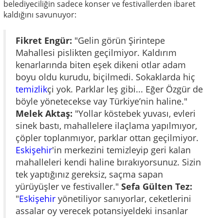
belediyeciliğin sadece konser ve festivallerden ibaret
kaldığını savunuyor:
Fikret Engür:
"Gelin görün Şirintepe
Mahallesi pislikten geçilmiyor. Kaldırım
kenarlarında biten eşek dikeni otlar adam
boyu oldu kurudu, biçilmedi. Sokaklarda hiç
temizlik
çi yok. Parklar leş gibi... Eğer Özgür de
böyle yönetecekse vay Türkiye’nin haline."
Melek Aktaş:
"Yollar köstebek yuvası, evleri
sinek bastı, mahallelere ilaçlama yapılmıyor,
çöpler toplanmıyor, parklar ottan geçilmiyor.
Eskişehir
'in merkezini temizleyip geri kalan
mahalleleri kendi haline bırakıyorsunuz. Sizin
tek yaptığınız gereksiz, saçma sapan
yürüyüşler ve festivaller."
Sefa Gülten Tez:
"
Eskişehir
yönetiliyor sanıyorlar, ceketlerini
assalar oy verecek potansiyeldeki insanlar