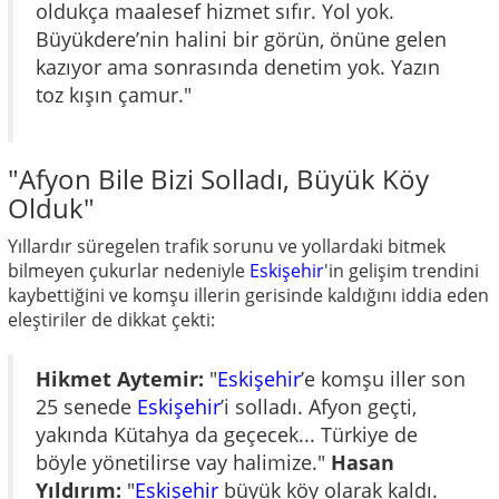
oldukça maalesef hizmet sıfır. Yol yok.
Büyükdere’nin halini bir görün, önüne gelen
kazıyor ama sonrasında denetim yok. Yazın
toz kışın çamur."
"Afyon Bile Bizi Solladı, Büyük Köy
Olduk"
Yıllardır süregelen trafik sorunu ve yollardaki bitmek
bilmeyen çukurlar nedeniyle
Eskişehir
'in gelişim trendini
kaybettiğini ve komşu illerin gerisinde kaldığını iddia eden
eleştiriler de dikkat çekti:
Hikmet Aytemir:
"
Eskişehir
’e komşu iller son
25 senede
Eskişehir
’i solladı. Afyon geçti,
yakında Kütahya da geçecek... Türkiye de
böyle yönetilirse vay halimize."
Hasan
Yıldırım:
"
Eskişehir
büyük köy olarak kaldı.