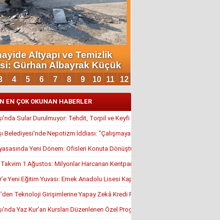
N EN ÇOK OKUNAN HABERLER
’nda Sular Durulmuyor: Tehdit, Torpil ve Keyfi Atamalar Gündemde
 Belediyesi’nde Nepotizm İddiası: "Çalışmayan Kaldı, Çavuş İstifa Ettirildi"
yasasında Yeni Dönem: Ofisleri Konuta Dönüştürmek İçin Son Tarih 1 Temmuz
, Takvim 1 Ağustos: Milyonlar Harcanan Kentpark Plajı Ne Zaman Açılacak?
r’e Yeni Eğitim Yuvası: Emek Anadolu Lisesi Kapılarını Açmaya Hazırlanıyor
en Teknoloji Girişimlerine Yapay Zekâ Kredi Programı
’nda Yaz Kur’an Kursları Düzenlenen Özel Programla Açıldı