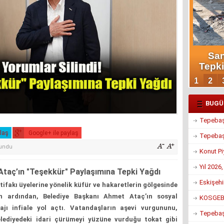
BUGÜ
Tepebaşı
ylaş
Google+ ile paylaş
Tepebaşı
kundu
Konut Pi
Yıl 2026
 Ataç’ın "Teşekkür" Paylaşımına Tepki Yağdı
Eskişehi
ifakı üyelerine yönelik küfür ve hakaretlerin gölgesinde
un ardından, Belediye Başkanı Ahmet Ataç’ın sosyal
KOSGEB’d
jı infiale yol açtı. Vatandaşların aşevi vurgununu,
Tepebaşı
belediyedeki idari çürümeyi yüzüne vurduğu tokat gibi