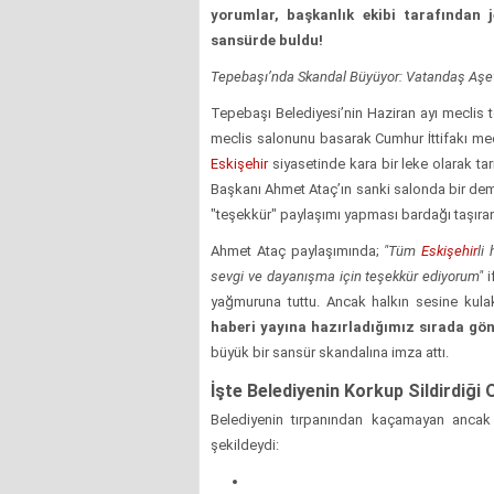
yorumlar, başkanlık ekibi tarafından j
sansürde buldu!
Tepebaşı’nda Skandal Büyüyor: Vatandaş Aşev
Tepebaşı Belediyesi’nin Haziran ayı meclis top
meclis salonunu basarak Cumhur İttifakı mec
Eskişehir
siyasetinde kara bir leke olarak ta
Başkanı Ahmet Ataç’ın sanki salonda bir dem
"teşekkür" paylaşımı yapması bardağı taşıra
Ahmet Ataç paylaşımında;
"Tüm
Eskişehir
li
sevgi ve dayanışma için teşekkür ediyorum"
i
yağmuruna tuttu. Ancak halkın sesine kula
haberi yayına hazırladığımız sırada gönd
büyük bir sansür skandalına imza attı.
İşte Belediyenin Korkup Sildirdiği
Belediyenin tırpanından kaçamayan ancak 
şekildeydi: