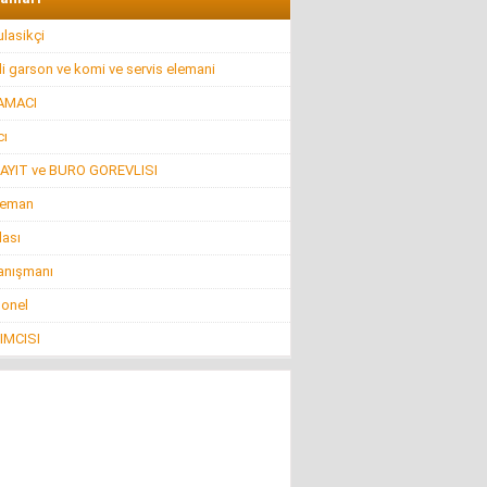
lasikçi
i garson ve komi ve servis elemani
AMACI
ı
AYIT ve BURO GOREVLISI
leman
lası
anışmanı
sonel
IMCISI