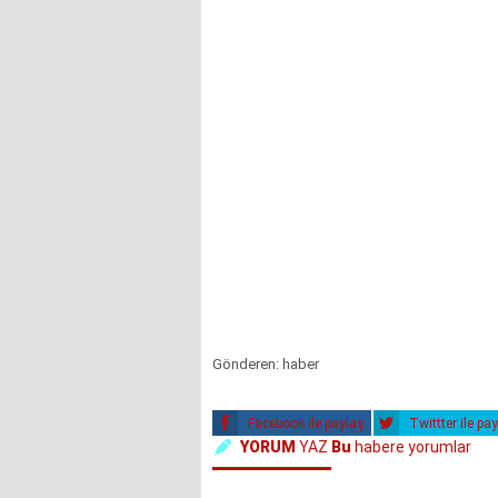
Gönderen: haber
Facebook ile paylaş
Twittter ile pa
YORUM
YAZ
Bu
habere yorumlar