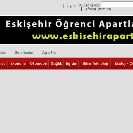
Kullanıcı Adı:
Üye ol
Şifremi Unuttum
lak
Seri İlanlar
Apartlar
nat
Ekonomi
Otomobil
Sağlık
Eğitim
Bilim Teknoloji
Ekoloji - Ç