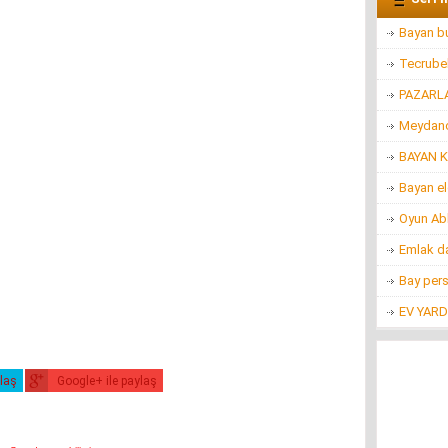
Bayan bu
Tecrubel
PAZARL
Meydanc
BAYAN K
Bayan e
Oyun Ab
Emlak d
Bay per
EV YARD
ylaş
Google+ ile paylaş