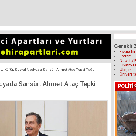
Gerekli B
Eskişehir
Estram
Nöbetçi 
Tiyatro Et
Ulaşım
ste Küfür, Sosyal Medyada Sansür: Ahmet Ataç Tepki Yağan
Üniversit
edyada Sansür: Ahmet Ataç Tepki