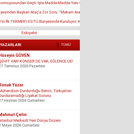
misyonundan Geçti: İşte Madde Madde Yeni Öğrenci Affı Rehberi
yesinden Başkan Ataç’a Zor Soru: "Makam Aracı Eşine mi Tahsis Edildi?"
r’in İlk TEKMER’i ESTÜ Bünyesinde Kuruluyor: KOSGEB Onayı Geldi
Eskişehir
 YAZARLARI
TÜMÜ
Hüseyin GÜVEN
ŞEHİT VAR! KONSER DE VAR, EĞLENCE DE!
27 Temmuz 2026 Pazartesi
Konuk Yazar
Mühendisin Durdurduğu Beton, Türkiye’nin
Durduramadığı Liyakat Sorunu
27 Haziran 2026 Cumartesi
Mahmut Çetin
İstanbul Merkezli Yeni Dünya Düzeni
2 Mayıs 2026 Cumartesi