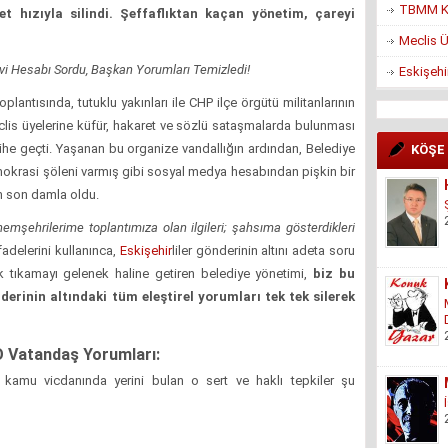
TBMM Ko
et hızıyla silindi. Şeffaflıktan kaçan yönetim, çareyi
Meclis Ü
i Hesabı Sordu, Başkan Yorumları Temizledi!
Eskişehi
lantısında, tutuklu yakınları ile CHP ilçe örgütü militanlarının
lis üyelerine küfür, hakaret ve sözlü sataşmalarda bulunması
rihe geçti. Yaşanan bu organize vandallığın ardından, Belediye
KÖŞE
okrasi şöleni varmış gibi sosyal medya hesabından pişkin bir
n son damla oldu.
 hemşehrilerime toplantımıza olan ilgileri; şahsıma gösterdikleri
fadelerini kullanınca,
Eskişehir
liler gönderinin altını adeta soru
k tıkamayı gelenek haline getiren belediye yönetimi,
biz bu
erinin altındaki tüm eleştirel yorumları tek tek silerek
 O Vatandaş Yorumları:
kamu vicdanında yerini bulan o sert ve haklı tepkiler şu