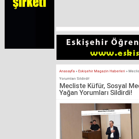
Anasayfa
»
Eskişehir Magazin Haberleri
»
Mecli
Yorumları Sildirdi!
Mecliste Küfür, Sosyal M
Yağan Yorumları Sildirdi!