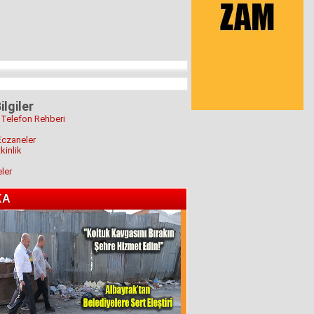
ilgiler
 Telefon Rehberi
Eczaneler
kinlik
eler