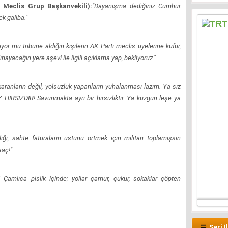
Meclis Grup Başkanvekili):
"Dayanışma dediğiniz Cumhur
ek galiba."
yor mu tribüne aldığın kişilerin AK Parti meclis üyelerine küfür,
nayacağın yere aşevi ile ilgili açıklama yap, bekliyoruz."
karanların değil, yolsuzluk yapanların yuhalanması lazım. Ya siz
HIRSIZDIR! Savunmakta ayrı bir hırsızlıktır. Ya kuzgun leşe ya
zlığı, sahte faturaların üstünü örtmek için militan toplamışsın
aaç!"
! Çamlıca pislik içinde; yollar çamur, çukur, sokaklar çöpten
Seri İ