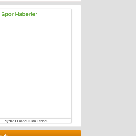
Muhterem Turan
Eskişehir’de Görünmeyen Hayır Kapısı
8 Şubat 2026 Pazar
Özgür TIKIZ
Şehir Merkezinde Tepinmeyi Bırakın Artık
28 Temmuz 2026 Salı
Sezgin Kocabay
“ Fetö provokasyon mu!”
7 Aralık 2025 Pazar
Ertu?rul Kaya
Yeni anayasa çalışmaları gene gündemde !
9 Aralık 2025 Salı
Ayrıntılı Puandurumu Tablosu
lanları