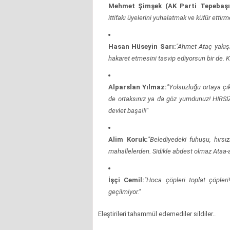
Mehmet Şimşek (AK Parti Tepebaşı 
ittifakı üyelerini yuhalatmak ve küfür ettirm
Hasan Hüseyin Sarı:
"Ahmet Ataç yakışı
hakaret etmesini tasvip ediyorsun bir de. Kı
Alparslan Yılmaz:
"Yolsuzluğu ortaya çı
de ortaksınız ya da göz yumdunuz! HIRSIZ 
devlet başa!!!"
Alim Koruk:
"Belediyedeki fuhuşu, hırsı
mahallelerden. Sidikle abdest olmaz Ataa-
İşçi Cemil:
"Hoca çöpleri toplat çöpleri
geçilmiyor."
Eleştirileri tahammül edemediler sildiler..