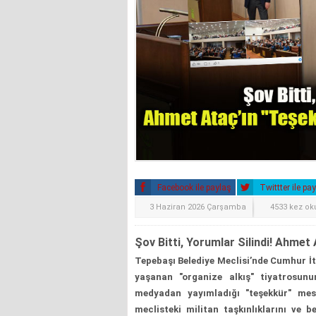
Facebook ile paylaş
Twittter ile pa
3 Haziran 2026 Çarşamba
4533 kez o
Şov Bitti, Yorumlar Silindi! Ahmet
Tepebaşı Belediye Meclisi’nde Cumhur İtt
yaşanan "organize alkış" tiyatrosun
medyadan yayımladığı "teşekkür" mesa
meclisteki militan taşkınlıklarını ve 