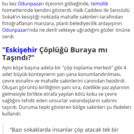
bu kez
Odunpazarı
ilçesinin göbeğinde,
temizlik
hizmetlerinde kendini gösterdi. Halk Caddesi ile Sensözlü
Sokak’ın kesiştiği noktada mahalle sakinleri tarafından
fotoğraflanan manzara, planlı belediyecilik anlayışının
Odunpazarı
’nda ne denli sekteye uğradığını gözler önüne
serdi.
"
Eskişehir
Çöplüğü Buraya mı
Taşındı?"
Aynı köşe başına adeta bir "çöp toplama merkezi" gibi 4
adet büyük konteynerin yan yana konumlandırılması,
çevre esnafını ve mahalle sakinlerini canından bezdirdi.
Oluşan görüntü kirliliğinin yanı sıra, özellikle yaz aylarının
gelmesiyle birlikte etrafa yayılan kötü koku ve çevre
sağlığını tehdit eden unsurlar vatandaşların sabrını
taşırdı. Duruma tepki gösteren bölge sakinleri şu ifadeleri
kullandı:
"Bazı sokaklarda insanlar çöp atacak tek bir