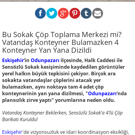
Bu Sokak Çöp Toplama Merkezi mi?
Vatandaş Konteyner Bulamazken 4
Konteyner Yan Yana Dizildi
Eskişehir
’in
Odunpazarı
ilçesinde, Halk Caddesi ile
Sensözlü Sokak kesişiminde kaydedilen görüntüler
yerel halkın büyük tepkisini çekiyor. Birçok ara
sokakta vatandaşlar çöplerini atacak yer
bulamazken, aynı noktaya tam 4 adet çöp
konteynerinin yan yana dizilmesi, "
Odunpazarı
’nda
plansızlık zirve yaptı" yorumlarına neden oldu.
Vatandaş Konteyner Beklerken, Sensözlü Sokak’a 4’lü Çöp
Barikatı Kuruldu!
Eskişehir
'de vizyonsuzluk ve idari koordinasyon eksikliği,