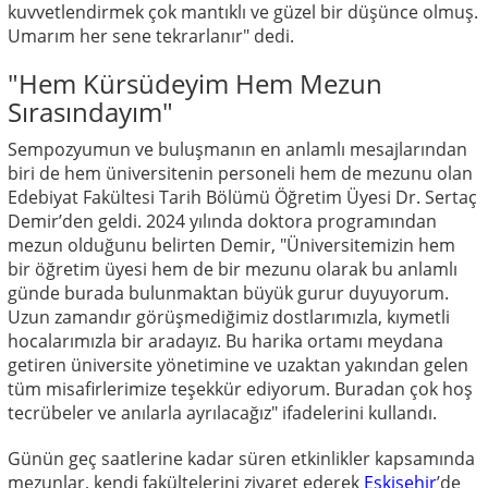
kuvvetlendirmek çok mantıklı ve güzel bir düşünce olmuş.
Umarım her sene tekrarlanır" dedi.
"Hem Kürsüdeyim Hem Mezun
Sırasındayım"
Sempozyumun ve buluşmanın en anlamlı mesajlarından
biri de hem üniversitenin personeli hem de mezunu olan
Edebiyat Fakültesi Tarih Bölümü Öğretim Üyesi Dr. Sertaç
Demir’den geldi. 2024 yılında doktora programından
mezun olduğunu belirten Demir, "Üniversitemizin hem
bir öğretim üyesi hem de bir mezunu olarak bu anlamlı
günde burada bulunmaktan büyük gurur duyuyorum.
Uzun zamandır görüşmediğimiz dostlarımızla, kıymetli
hocalarımızla bir aradayız. Bu harika ortamı meydana
getiren üniversite yönetimine ve uzaktan yakından gelen
tüm misafirlerimize teşekkür ediyorum. Buradan çok hoş
tecrübeler ve anılarla ayrılacağız" ifadelerini kullandı.
Günün geç saatlerine kadar süren etkinlikler kapsamında
mezunlar, kendi fakültelerini ziyaret ederek
Eskişehir
’de