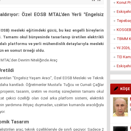
Konut Pi
Eskişehi
Kaldırıyor: Özel EOSB MTAL’den Yerli "Engelsiz
Tepebaşı
KOSGEB’d
OSB) mesleki eğitimdeki gücü, bu kez engelli bireylerin
i. Tamamı okul bünyesinde tasarlanıp üretilen elektrikli
TBMM Ko
lı platformu ve yerli mühendislik detaylarıyla mesleki
Yıl 2026
n en somut örneği oldu.
TEI Kam
 MTAL’den Devrim Niteliğinde Araç
Eskişehi
retildi
anıtılan "Engelsiz Yaşam Aracı", Özel EOSB Mesleki ve Teknik
z daha kanıtladı. Öğretmenler Mustafa Tuğcu ve Cumali Çağlar
KÖŞE
 projenin; tasarım, üretim ve montaj süreçlerinin tamamı okul
kat çekici özelliği olan özel arka platform sistemi, elektrikli
enin yardımına ihtiyaç duymadan, uzaktan kumanda aracılığıyla
yor.
nomik Tasarım
liştirilen araç, teknik özellikleriyle de sınıfı geçiyor. Sadece 2