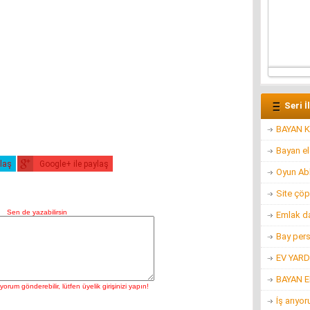
Seri İ
BAYAN K
Bayan e
ylaş
Google+ ile paylaş
Oyun Ab
Site çöp
Emlak d
Bay per
EV YARD
BAYAN 
İş arıyo