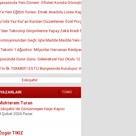
yasasında Yeni Dönem: Ofisleri Konuta Dönüştürmek İçin Son Tarih 1 Temmuz
r’e Yeni Eğitim Yuvası: Emek Anadolu Lisesi Kapılarını Açmaya Hazırlanıyor
’nda Yaz Kur’an Kursları Düzenlenen Özel Programla Açıldı
en Teknoloji Girişimlerine Yapay Zekâ Kredi Programı
misyonundan Geçti: İşte Madde Madde Yeni Öğrenci Affı Rehberi
, Takvim 1 Ağustos: Milyonlar Harcanan Kentpark Plajı Ne Zaman Açılacak?
püsünde Gurur Günü: Geleneksel Yaz Okulu 12. Kez Kapanış Yaptı
r’in İlk TEKMER’i ESTÜ Bünyesinde Kuruluyor: KOSGEB Onayı Geldi
Eskişehir
 YAZARLARI
TÜMÜ
Özgür TIKIZ
Şehir Merkezinde Tepinmeyi Bırakın Artık
28 Temmuz 2026 Salı
Sezgin Kocabay