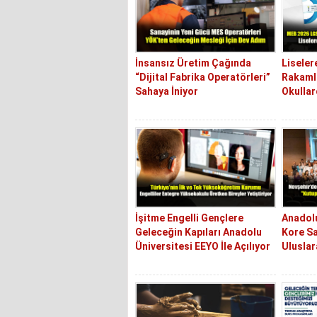
İnsansız Üretim Çağında
Liseler
“Dijital Fabrika Operatörleri”
Rakamla
Sahaya İniyor
Okullar
İşitme Engelli Gençlere
Anadolu
Geleceğin Kapıları Anadolu
Kore Sa
Üniversitesi EEYO İle Açılıyor
Uluslar