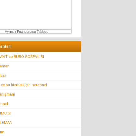
Muhterem Turan
Eskişehir’de Görünmeyen Hayır Kapısı
8 Şubat 2026 Pazar
Ayrıntılı Puandurumu Tablosu
lanları
AYIT ve BURO GOREVLISI
leman
lası
 ve su hizmeti için personel
anışmanı
sonel
IMCISI
ELEMAN
rum