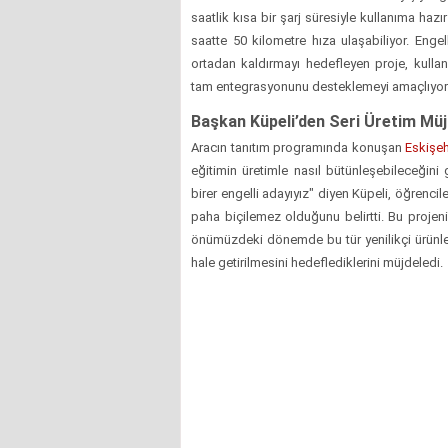
saatlik kısa bir şarj süresiyle kullanıma hazı
saatte 50 kilometre hıza ulaşabiliyor. Engel
ortadan kaldırmayı hedefleyen proje, kulla
tam entegrasyonunu desteklemeyi amaçlıyor
Başkan Küpeli’den Seri Üretim Müj
Aracın tanıtım programında konuşan
Eskişeh
eğitimin üretimle nasıl bütünleşebileceğini
birer engelli adayıyız" diyen Küpeli, öğrencil
paha biçilemez olduğunu belirtti. Bu proje
önümüzdeki dönemde bu tür yenilikçi ürünle
hale getirilmesini hedeflediklerini müjdeledi.