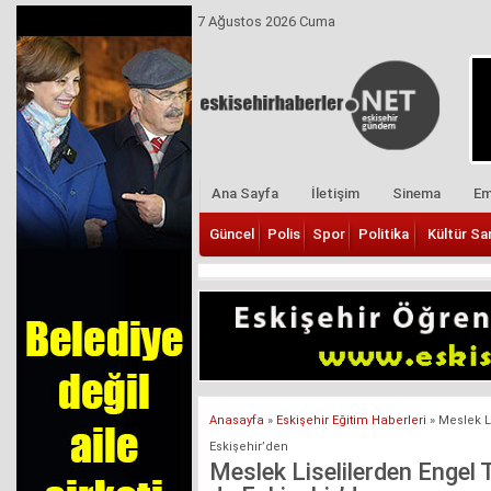
7 Ağustos 2026 Cuma
Ana Sayfa
İletişim
Sinema
Em
Güncel
Polis
Spor
Politika
Kültür Sa
Anasayfa
»
Eskişehir Eğitim Haberleri
»
Meslek L
Eskişehir’den
Meslek Liselilerden Engel