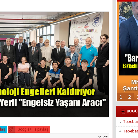
BUGÜ
Tepebaşı
ylaş
Google+ ile paylaş
Tepebaşı
u