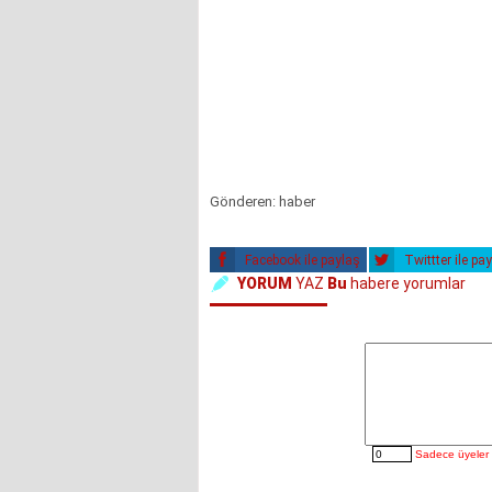
Gönderen: haber
Facebook ile paylaş
Twittter ile pa
YORUM
YAZ
Bu
habere yorumlar