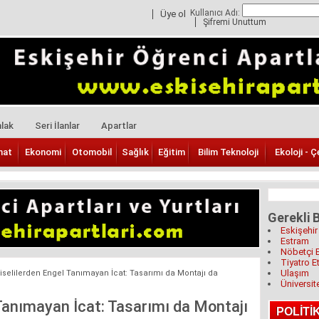
Kullanıcı Adı:
Üye ol
Şifremi Unuttum
lak
Seri İlanlar
Apartlar
nat
Ekonomi
Otomobil
Sağlık
Eğitim
Bilim Teknoloji
Ekoloji - Ç
Gerekli B
Eskişehir
Estram
Nöbetçi 
Tiyatro Et
Ulaşım
iselilerden Engel Tanımayan İcat: Tasarımı da Montajı da
Üniversit
 Tanımayan İcat: Tasarımı da Montajı