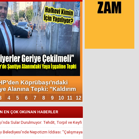
N EN ÇOK OKUNAN HABERLER
’nda Sular Durulmuyor: Tehdit, Torpil ve Keyfi Atamalar Gündemde
 Belediyesi’nde Nepotizm İddiası: "Çalışmayan Kaldı, Çavuş İstifa Ettirildi"