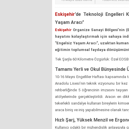
Eskişehir
’de Teknoloji Engelleri 
Yaşam Aracı"
Eskişehir
Organize Sanayi Bölgesi’nin (E
hayatını kolaylaştırmak için sahaya ind
"Engelsiz Yaşam Aracı", uzaktan kumanda
eğitimin toplumsal faydaya dönüşümünü
Tek Şarjla 60 Kilometre Özgürlük: Özel EOSB
Tamamı Yerli ve Okul Bünyesinde Ü
10-16 Mayıs Engelliler Haftası kapsamında t
Anadolu Lisesi’nin teknik vizyonunu bir ke
rehberliğinde 5 öğrencinin imzasını taşıyan
atölyelerinde gerçekleştirildi. Aracın en dik
tekerlekli sandalye kullanan bireylerin kims
araca biniş ve iniş yapabilmesine olanak tanı
Hızlı Şarj, Yüksek Menzil ve Ergo
Kullanıcı odaklı bir mühendislik anlayışıyla ge