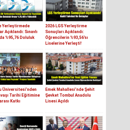
e Yerleştirmede
2026 LGS Yerleştirme
r Açıklandı: Sınavlı
Sonuçları Açıklandı:
da %95,76 Doluluk
Öğrencilerin %93,56’sı
Liselerine Yerleşti!
 Üniversitesi’nden
Emek Mahallesi’nde Şehit
vaşı Tarihi Eğitimine
Şevket Tombul Anadolu
arası Katkı
Lisesi Açıldı