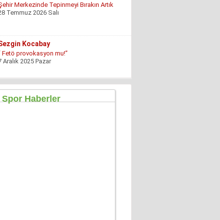
“ Fetö provokasyon mu!”
7 Aralık 2025 Pazar
Ertu?rul Kaya
Yeni anayasa çalışmaları gene gündemde !
9 Aralık 2025 Salı
Hüseyin GÜVEN
ŞEHİT VAR! KONSER DE VAR, EĞLENCE DE!
27 Temmuz 2026 Pazartesi
Konuk Yazar
Mühendisin Durdurduğu Beton, Türkiye’nin
Durduramadığı Liyakat Sorunu
27 Haziran 2026 Cumartesi
Mahmut Çetin
İstanbul Merkezli Yeni Dünya Düzeni
2 Mayıs 2026 Cumartesi