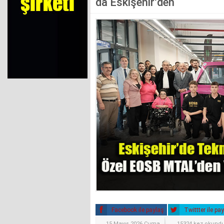
da Eskişehir’den
Facebook ile paylaş
Twittter ile pa
15 Mayıs 2026 Cuma
15324 kez okund