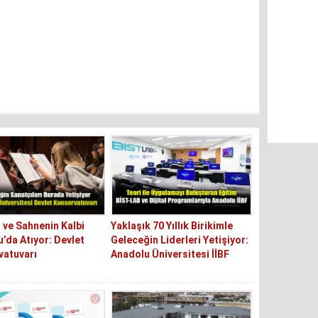
 ve Sahnenin Kalbi
Yaklaşık 70 Yıllık Birikimle
’da Atıyor: Devlet
Geleceğin Liderleri Yetişiyor:
vatuvarı
Anadolu Üniversitesi İİBF