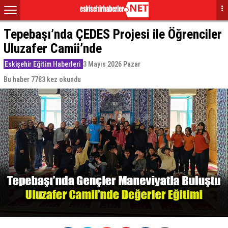
Tepebaşı’nda ÇEDES Projesi ile Öğrenciler
Uluzafer Camii’nde
Eskişehir Eğitim Haberleri
3 Mayıs 2026 Pazar
Bu haber 7783 kez okundu