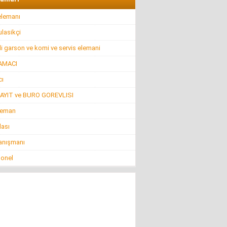
elemanı
lasikçi
i garson ve komi ve servis elemani
AMACI
ı
AYIT ve BURO GOREVLISI
leman
lası
anışmanı
sonel