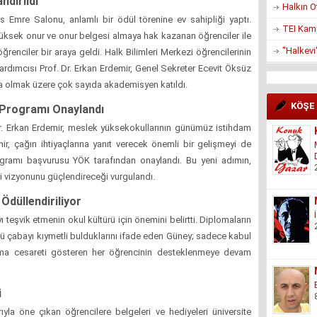
ndırıldı
Halkın O
 Emre Salonu, anlamlı bir ödül törenine ev sahipliği yaptı.
TEI Kam
ksek onur ve onur belgesi almaya hak kazanan öğrenciler ile
"Halkevi
renciler bir araya geldi. Halk Bilimleri Merkezi öğrencilerinin
Yardımcısı Prof. Dr. Erkan Erdemir, Genel Sekreter Ecevit Öksüz
a olmak üzere çok sayıda akademisyen katıldı.
KÖŞE
i" Programı Onaylandı
r. Erkan Erdemir, meslek yüksekokullarının günümüz istihdam
emir, çağın ihtiyaçlarına yanıt verecek önemli bir gelişmeyi de
ramı başvurusu YÖK tarafından onaylandı. Bu yeni adımın,
mi vizyonunu güçlendireceği vurgulandı.
Ödüllendiriliyor
teşvik etmenin okul kültürü için önemini belirtti. Diplomaların
rlü çabayı kıymetli bulduklarını ifade eden Güney; sadece kabul
apma cesareti gösteren her öğrencinin desteklenmeye devam
i
yla öne çıkan öğrencilere belgeleri ve hediyeleri üniversite