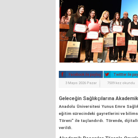
Facebook ile paylaş
Twittter ile pa
3 Mayıs 2026 Pazar
7509 kez okundu
Geleceğin Sağlıkçılarına Akademi
Anadolu Üniversitesi Yunus Emre Sağlı
eğitim sürecindeki gayretlerini ve bilim
Töreni" ile taçlandırdı. Törende, dijit
verildi.