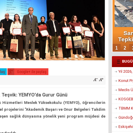
BUGÜ
Yıl 2026
ylaş
Google+ ile paylaş
Konut Pi
Meclis Ü
k Teşvik: YEMYO’da Gurur Günü
KOSGEB’d
k Hizmetleri Meslek Yüksekokulu (YEMYO), öğrencilerin
TBMM Ko
sel projelerini "Akademik Başarı ve Onur Belgeleri Takdim
alleşen sağlık dünyasına yönelik yeni program müjdesi de
Gündoğd
Eskişehi