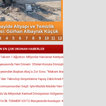
N EN ÇOK OKUNAN HABERLER
, Takvim 1 Ağustos: Milyonlar Harcanan Kentpark Plajı Ne Zaman Açılacak?
yasasında Yeni Dönem: Ofisleri Konuta Dönüştürmek İçin Son Tarih 1 Temmuz
yesinden Başkan Ataç’a Zor Soru: "Makam Aracı Eşine mi Tahsis Edildi?"
en Teknoloji Girişimlerine Yapay Zekâ Kredi Programı
misyonundan Geçti: İşte Madde Madde Yeni Öğrenci Affı Rehberi
u’da Milyonluk Kentsel Dönüşümün Gölgesinde Unutulan Park
r’in İlk TEKMER’i ESTÜ Bünyesinde Kuruluyor: KOSGEB Onayı Geldi