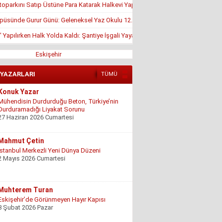
toparkını Satıp Üstüne Para Katarak Halkevi Yapacaklar!..
püsünde Gurur Günü: Geleneksel Yaz Okulu 12. Kez Kapanış Yaptı
" Yapılırken Halk Yolda Kaldı: Şantiye İşgali Yayaları Araç Trafiğiyle Baş Başa Bı
Eskişehir
 YAZARLARI
TÜMÜ
Konuk Yazar
Mühendisin Durdurduğu Beton, Türkiye’nin
Durduramadığı Liyakat Sorunu
27 Haziran 2026 Cumartesi
Mahmut Çetin
İstanbul Merkezli Yeni Dünya Düzeni
2 Mayıs 2026 Cumartesi
Muhterem Turan
Eskişehir’de Görünmeyen Hayır Kapısı
8 Şubat 2026 Pazar