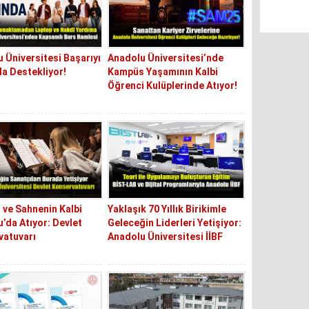
 Üniversitesi Başarıyı
Anadolu Üniversitesi’nde
la Destekliyor!
Kampüs Yaşamının Kalbi
Öğrenci Kulüplerinde Atıyor!
 ve Sahnenin Kalbi
Yaklaşık 70 Yıllık Birikimle
’da Atıyor: Devlet
Geleceğin Liderleri Yetişiyor:
vatuvarı
Anadolu Üniversitesi İİBF