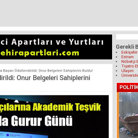
Gerekli B
Eskişehir
Estram
Nöbetçi 
Tiyatro Et
Ulaşım
 Başarı Ödüllendirildi: Onur Belgeleri Sahiplerini Buldu!
Üniversit
ldi: Onur Belgeleri Sahiplerini