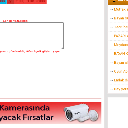
ylaş
Google+ ile paylaş
Mutfak 
Bayan bu
Tecrubel
PAZARL
Meydanc
BAYAN K
Bayan e
Oyun Ab
Emlak d
Bay per