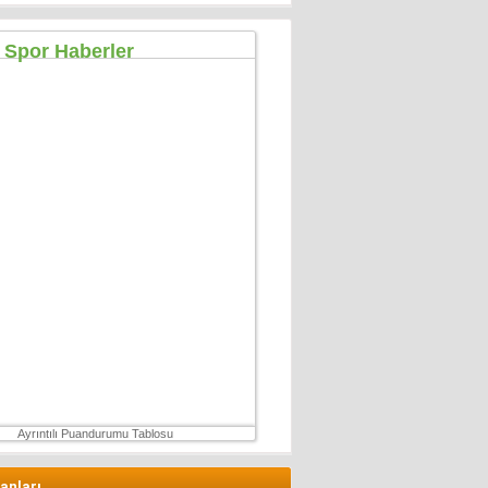
Özgür TIKIZ
Şehir Merkezinde Tepinmeyi Bırakın Artık
28 Temmuz 2026 Salı
Sezgin Kocabay
“ Fetö provokasyon mu!”
7 Aralık 2025 Pazar
Ertu?rul Kaya
Yeni anayasa çalışmaları gene gündemde !
9 Aralık 2025 Salı
Hüseyin GÜVEN
ŞEHİT VAR! KONSER DE VAR, EĞLENCE DE!
27 Temmuz 2026 Pazartesi
Ayrıntılı Puandurumu Tablosu
lanları