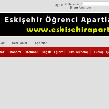
Kullanıcı Adı:
Üye ol
Şifremi Unuttum
lak
Seri İlanlar
Apartlar
nat
Ekonomi
Otomobil
Sağlık
Eğitim
Bilim Teknoloji
Ekoloji - Ç