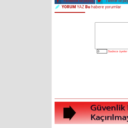
Facebook ile paylaş
Twittter ile pa
YORUM
YAZ
Bu
habere yorumlar