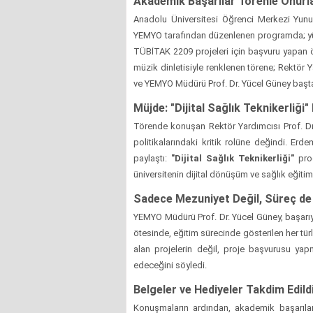
Akademik Başarılar Törenle Onurla
Anadolu Üniversitesi Öğrenci Merkezi Yunus
YEMYO tarafından düzenlenen programda; yü
TÜBİTAK 2209 projeleri için başvuru yapan öğ
müzik dinletisiyle renklenen törene; Rektör 
ve YEMYO Müdürü Prof. Dr. Yücel Güney başt
Müjde: "Dijital Sağlık Teknikerliğ
Törende konuşan Rektör Yardımcısı Prof. D
politikalarındaki kritik rolüne değindi. Erd
paylaştı:
"Dijital Sağlık Teknikerliği"
prog
üniversitenin dijital dönüşüm ve sağlık eğiti
Sadece Mezuniyet Değil, Süreç de 
YEMYO Müdürü Prof. Dr. Yücel Güney, başarıyı 
ötesinde, eğitim sürecinde gösterilen her tü
alan projelerin değil, proje başvurusu y
edeceğini söyledi.
Belgeler ve Hediyeler Takdim Edild
Konuşmaların ardından, akademik başarıları