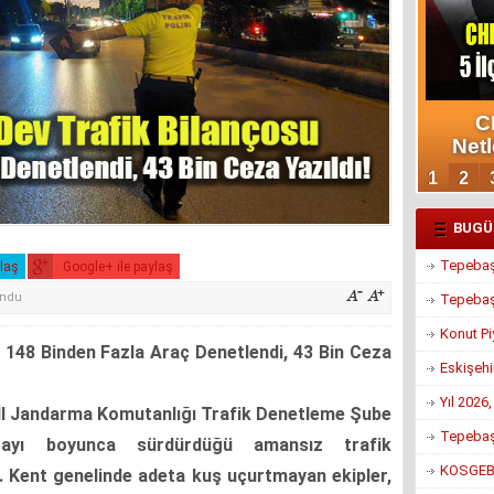
BUGÜ
Tepebaşı
ylaş
Google+ ile paylaş
undu
Tepebaşı
Konut Pi
: 148 Binden Fazla Araç Denetlendi, 43 Bin Ceza
Eskişehi
Yıl 2026
 İl Jandarma Komutanlığı Trafik Denetleme Şube
Tepebaşı
 ayı boyunca sürdürdüğü amansız trafik
KOSGEB’d
ı. Kent genelinde adeta kuş uçurtmayan ekipler,