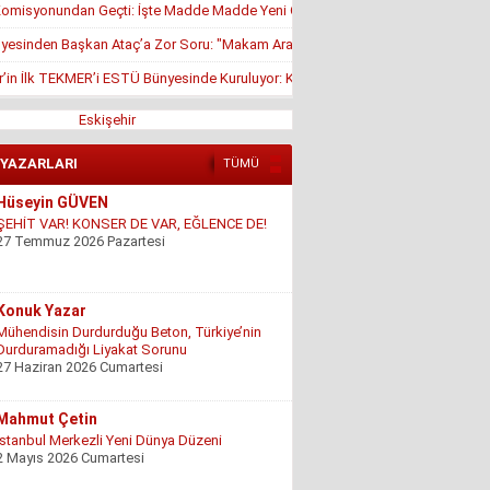
misyonundan Geçti: İşte Madde Madde Yeni Öğrenci Affı Rehberi
yesinden Başkan Ataç’a Zor Soru: "Makam Aracı Eşine mi Tahsis Edildi?"
r’in İlk TEKMER’i ESTÜ Bünyesinde Kuruluyor: KOSGEB Onayı Geldi
Eskişehir
 YAZARLARI
TÜMÜ
Konuk Yazar
Mühendisin Durdurduğu Beton, Türkiye’nin
Durduramadığı Liyakat Sorunu
27 Haziran 2026 Cumartesi
Mahmut Çetin
İstanbul Merkezli Yeni Dünya Düzeni
2 Mayıs 2026 Cumartesi
Muhterem Turan
Eskişehir’de Görünmeyen Hayır Kapısı
8 Şubat 2026 Pazar