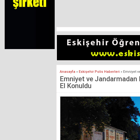
Anasayfa
»
Eskişehir Polis Haberleri
»
Emniyet v
Emniyet ve Jandarmadan K
El Konuldu