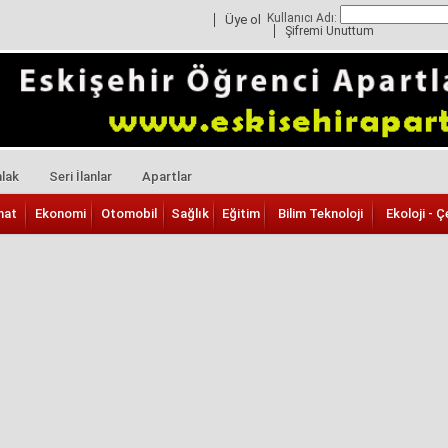
Kullanıcı Adı:
Üye ol
Şifremi Unuttum
lak
Seri İlanlar
Apartlar
nat
Ekonomi
Otomobil
Sağlık
Eğitim
Bilim Teknoloji
Ekoloji - Ç