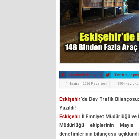
Facebook ile paylaş
Twittter ile pa
1 Haziran 2026 Pazartesi
3904 kez ok
Eskişehir
'de Dev Trafik Bilançosu
Yazıldı!
Eskişehir
İl Emniyet Müdürlüğü ve
Müdürlüğü ekiplerinin Mayıs
denetimlerinin bilançosu açıkland