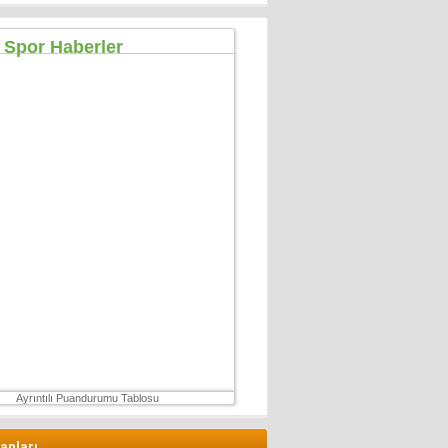
Özgür TIKIZ
Şehir Merkezinde Tepinmeyi Bırakın Artık
28 Temmuz 2026 Salı
Sezgin Kocabay
“ Fetö provokasyon mu!”
7 Aralık 2025 Pazar
Ertu?rul Kaya
Yeni anayasa çalışmaları gene gündemde !
9 Aralık 2025 Salı
Hüseyin GÜVEN
ŞEHİT VAR! KONSER DE VAR, EĞLENCE DE!
27 Temmuz 2026 Pazartesi
Ayrıntılı Puandurumu Tablosu
lanları