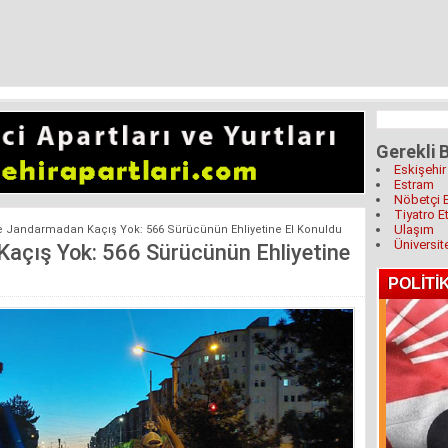
Gerekli B
Eskişehir
Estram
Nöbetçi 
Tiyatro Et
Ulaşım
e Jandarmadan Kaçış Yok: 566 Sürücünün Ehliyetine El Konuldu
Üniversit
açış Yok: 566 Sürücünün Ehliyetine