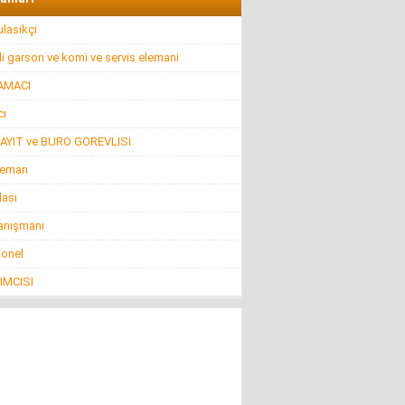
lasikçi
i garson ve komi ve servis elemani
AMACI
ı
AYIT ve BURO GOREVLISI
leman
lası
anışmanı
sonel
IMCISI