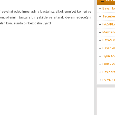
Bayan bu
i seyahat edebilmesi adına başta hız, alkol, emniyet kemeri ve
Tecrubel
ontrollerinin tavizsiz bir şekilde ve artarak devam edeceğini
maları konusunda bir kez daha uyardı.
PAZARL
Meydanc
BAYAN K
Bayan e
Oyun Ab
Emlak d
Bay per
EV YARD