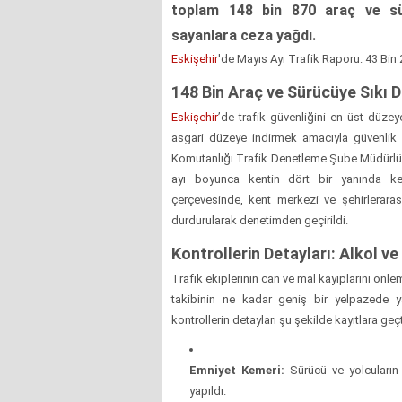
toplam 148 bin 870 araç ve sür
sayanlara ceza yağdı.
Eskişehir
'de Mayıs Ayı Trafik Raporu: 43 Bin 
148 Bin Araç ve Sürücüye Sıkı 
Eskişehir
’de trafik güvenliğini en üst düzey
asgari düzeye indirmek amacıyla güvenlik g
Komutanlığı Trafik Denetleme Şube Müdürlüğ
ayı boyunca kentin dört bir yanında kesin
çerçevesinde, kent merkezi ve şehirlerara
durdurularak denetimden geçirildi.
Kontrollerin Detayları: Alkol v
Trafik ekiplerinin can ve mal kayıplarını önl
takibinin ne kadar geniş bir yelpazede ya
kontrollerin detayları şu şekilde kayıtlara geçt
Emniyet Kemeri:
Sürücü ve yolcuların 
yapıldı.