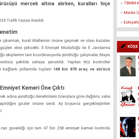
ücüyü mercek altına alırken, kuralları hiçe
TBMM Ko
Meclis Ü
235 Trafik Cezası Kesildi
Eskişehi
Denetim
e çıkarmak, kural ihlallerinin önüne geçmek ve olası kazaları
KÖŞE
üçleri vites yükseltti. İl Emniyet Müdürlüğü ile İl Jandarma
ü ekiplerinin tam koordinasyonla yürüttüğü çalışmalar, Mayıs
tisiz şekilde sahaya yansıtıldı. Yapılan titiz kontroller
sı bağlantı yollarında toplam
148 bin 870 araç ve sürücü
e Emniyet Kemeri Öne Çıktı
emek adına yürüttüğü denetimlerin branşlara göre dağılımı, saha
pıldığını gözler önüne serdi. Ay boyunca gerçekleştirilen
i:
can güvenliği için tam 47 bin 258 emniyet kemeri kontrolü