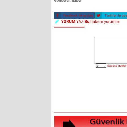
Gönderen: haber
Facebook ile paylaş
Twittter ile pa
YORUM
YAZ
Bu
habere yorumlar