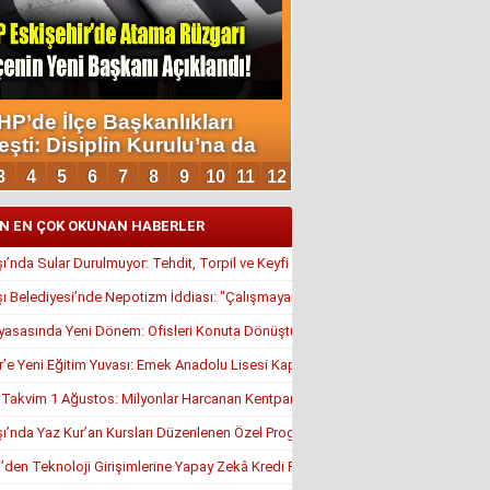
N EN ÇOK OKUNAN HABERLER
’nda Sular Durulmuyor: Tehdit, Torpil ve Keyfi Atamalar Gündemde
 Belediyesi’nde Nepotizm İddiası: "Çalışmayan Kaldı, Çavuş İstifa Ettirildi"
yasasında Yeni Dönem: Ofisleri Konuta Dönüştürmek İçin Son Tarih 1 Temmuz
r’e Yeni Eğitim Yuvası: Emek Anadolu Lisesi Kapılarını Açmaya Hazırlanıyor
, Takvim 1 Ağustos: Milyonlar Harcanan Kentpark Plajı Ne Zaman Açılacak?
’nda Yaz Kur’an Kursları Düzenlenen Özel Programla Açıldı
en Teknoloji Girişimlerine Yapay Zekâ Kredi Programı