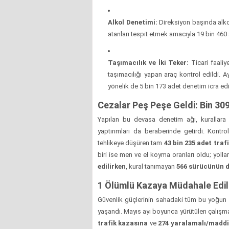
Alkol Denetimi:
Direksiyon başında alko
atanları tespit etmek amacıyla 19 bin 460 
Taşımacılık ve İki Teker:
Ticari faaliy
taşımacılığı yapan araç kontrol edildi. A
yönelik de 5 bin 173 adet denetim icra edi
Cezalar Peş Peşe Geldi: Bin 30
Yapılan bu devasa denetim ağı, kurallara 
yaptırımları da beraberinde getirdi. Kontrol
tehlikeye düşüren tam
43 bin 235 adet traf
biri ise men ve el koyma oranları oldu; yoll
edilirken
, kural tanımayan
566 sürücünün de
1 Ölümlü Kazaya Müdahale Edil
Güvenlik güçlerinin sahadaki tüm bu yoğun 
yaşandı. Mayıs ayı boyunca yürütülen çalışm
trafik kazasına
ve
274 yaralamalı/maddi 