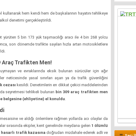
l kullanarak hem kendi hem de başkalarının hayatını tehlikeye
alkol denetimi gerçekleştirildi.
et yürüten 5 bin 173 yük taşımacılığı aracı ile 4 bin 268 yolcu
yrıca, son dönemde trafikte sayıları hızla artan motosikletlere
ldi.
9 Araç Trafikten Men!
uymayan ve evraklarında eksik bulunan sürücüler için ağır
ler neticesinde yasal sınırları aşan ya da trafik güvenliğini
ik cezası
kesildi. Denetimlerin en dikkat çekici maddelerinden
arda seyretmesi tehlikeli bulunan
bin 309 araç trafikten men
 belgesine (ehliyetine) el konuldu
.
di
mesaisine ve aldığı önlemlere rağmen yollarda acı olaylar da
alar sırasında ekipler, kent genelinde meydana gelen
1 ölümlü
hasarlı trafik kazasına
doğrudan müdahale ederek adli ve
Seri İ