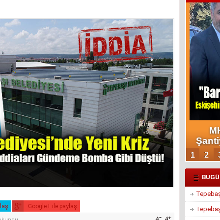
BUGÜ
Tepebaşı
ylaş
Google+ ile paylaş
Tepebaşı
 okundu