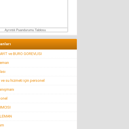
Hüseyin GÜVEN
ŞEHİT VAR! KONSER DE VAR, EĞLENCE DE!
27 Temmuz 2026 Pazartesi
Ayrıntılı Puandurumu Tablosu
lanları
AYIT ve BURO GOREVLISI
leman
lası
 ve su hizmeti için personel
anışmanı
sonel
IMCISI
ELEMAN
rum