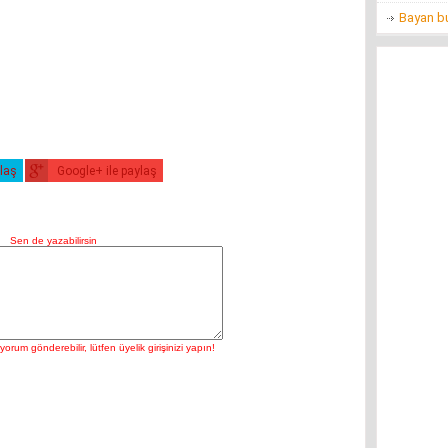
Bayan bu
ylaş
Google+ ile paylaş