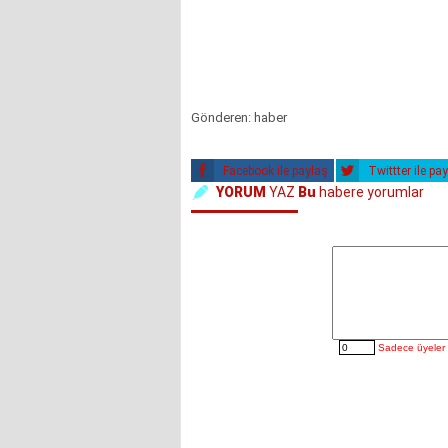
Gönderen: haber
Facebook ile paylaş
Twittter ile pa
YORUM
YAZ
Bu
habere yorumlar