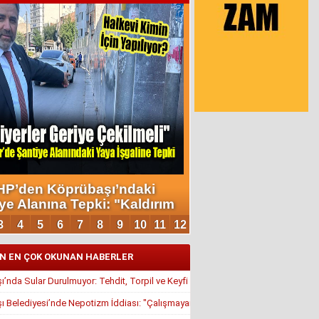
N EN ÇOK OKUNAN HABERLER
’nda Sular Durulmuyor: Tehdit, Torpil ve Keyfi Atamalar Gündemde
 Belediyesi’nde Nepotizm İddiası: "Çalışmayan Kaldı, Çavuş İstifa Ettirildi"