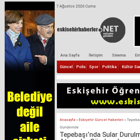
7 Ağustos 2026 Cuma
Ana Sayfa
İletişim
Sinema
Em
Güncel
Polis
Spor
Politika
Kültür Sa
Anasayfa
»
Eskişehir Güncel Haberleri
»
Tepebaş
Gündemde
Tepebaşı’nda Sular Durulmu