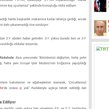
kimse kuş uçurtamaz"
şeklinde konuştuğu iddia ediliyor.
lmadığı halde başkanlık makamına kadar rahatça girdiği, ancak
ni dahi çıkaramadığı öne sürülüyor.
Size S.Y. abiden haber getirdim. S.Y. yoksa burada ben ve S.Y.
 kurulduğu iddialar arasında.
 Müdahale:
Bazı personele
"Birimlerinizi değiştirin, hatta şehir
, hatta yeni Sosyal İşler Müdürü’nün boğazına yapışıldığı
nların babalarının ve ağabeylerinin aranarak,
"Çocuklarınızı
hir
'de onlara
iş
yok"
ifadeleriyle açıkça tehdit edildiği ileri
a Ediliyor
e geçtiği, onlar yoksa bile yönetimin F.K. ve S.T. tarafından