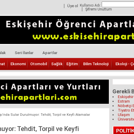
Kullanıcı Adı:
Üye ol
Şifremi Unuttum
lak
Seri İlanlar
Apartlar
nat
Ekonomi
Otomobil
Sağlık
Eğitim
Bilim Teknoloji
Ekoloji - Ç
Gerekli B
Eskişehir
Estram
Nöbetçi 
Tiyatro Et
Ulaşım
ı’nda Sular Durulmuyor: Tehdit, Torpil ve Keyfi Atamalar
Üniversit
yor: Tehdit, Torpil ve Keyfi