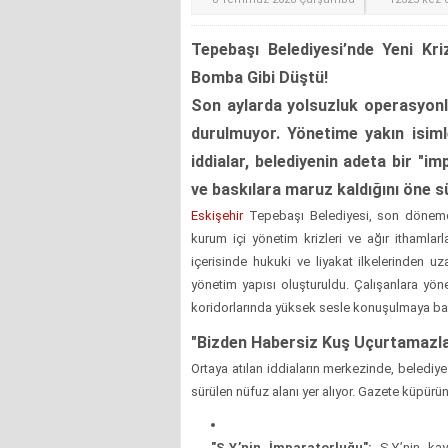
Tepebaşı Belediyesi’nde Yeni Kri
Bomba Gibi Düştü!
Son aylarda yolsuzluk operasyonla
durulmuyor. Yönetime yakın isiml
iddialar, belediyenin adeta bir "imp
ve baskılara maruz kaldığını öne s
Eskişehir
Tepebaşı Belediyesi, son dönemd
kurum içi yönetim krizleri ve ağır ithamla
içerisinde hukuki ve liyakat ilkelerinden uz
yönetim yapısı oluşturuldu. Çalışanlara yönel
koridorlarında yüksek sesle konuşulmaya ba
"Bizden Habersiz Kuş Uçurtamazla
Ortaya atılan iddiaların merkezinde, beledi
sürülen nüfuz alanı yer alıyor. Gazete küpürün
"S.Y.’nin İmparatorluğu":
S.Y.’nin kay