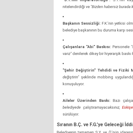
nitelendirdiği ve
"Bizden habersiz burada 
Başkanın Sessizliği:
F.K.’nin yetkisi o
belediye başkanının bu duruma karşı sesi
Çalışanlara "Abi" Baskısı:
Personele
"
varız"
denilerek dikey bir hiyerarşik baskı
"Şehir Değiştirin" Tehdidi ve Fiziki
değiştirin"
şeklinde mobbing uygulandığı
konuşuluyor.
Aileler Üzerinden Baskı:
Bazı çalışa
belediyede çalıştıramayacaksınız,
Eskişe
sürülüyor.
Sıranın B.Ç. ve F.G.’ye Geleceği İddi
Belediyenin tamamen S.Y. ve Ö.’nün idaresin