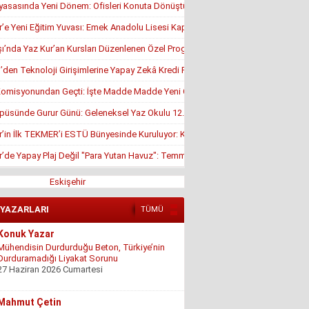
yasasında Yeni Dönem: Ofisleri Konuta Dönüştürmek İçin Son Tarih 1 Temmuz
r’e Yeni Eğitim Yuvası: Emek Anadolu Lisesi Kapılarını Açmaya Hazırlanıyor
’nda Yaz Kur’an Kursları Düzenlenen Özel Programla Açıldı
en Teknoloji Girişimlerine Yapay Zekâ Kredi Programı
misyonundan Geçti: İşte Madde Madde Yeni Öğrenci Affı Rehberi
püsünde Gurur Günü: Geleneksel Yaz Okulu 12. Kez Kapanış Yaptı
r’in İlk TEKMER’i ESTÜ Bünyesinde Kuruluyor: KOSGEB Onayı Geldi
r’de Yapay Plaj Değil "Para Yutan Havuz": Temmuz Ortasında Hâlâ Kapalı!
Eskişehir
 YAZARLARI
TÜMÜ
Konuk Yazar
Mühendisin Durdurduğu Beton, Türkiye’nin
Durduramadığı Liyakat Sorunu
27 Haziran 2026 Cumartesi
Mahmut Çetin