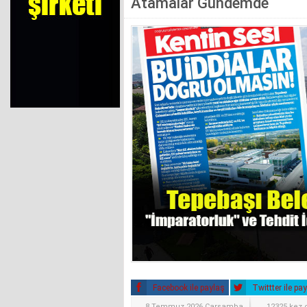
Atamalar Gündemde
Facebook ile paylaş
Twittter ile pa
8 Temmuz 2026 Çarşamba
12325 kez