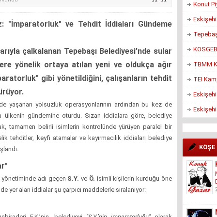
Konut Pi
Eskişehi
z: "İmparatorluk" ve Tehdit İddiaları Gündeme
Tepebaşı
KOSGEB’d
rıyla çalkalanan Tepebaşı Belediyesi’nde sular
ere yönelik ortaya atılan yeni ve oldukça ağır
TBMM Ko
aratorluk" gibi yönetildiğini, çalışanların tehdit
TEI Kam
ürüyor.
Eskişehi
e yaşanan yolsuzluk operasyonlarının ardından bu kez de
Eskişehi
rla ülkenin gündemine oturdu. Sızan iddialara göre, belediye
ak, tamamen belirli isimlerin kontrolünde yürüyen paralel bir
ik tehditler, keyfi atamalar ve kayırmacılık iddiaları belediye
KÖŞE
şlandı.
r"
ye yönetiminde adı geçen
S.Y.
ve
Ö.
isimli kişilerin kurduğu öne
de yer alan iddialar şu çarpıcı maddelerle sıralanıyor:
ınbiraderi F.K.’nin, belediyeyi
"S.Y.’nin imparatorluğu"
olarak