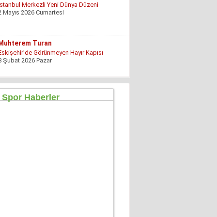
İstanbul Merkezli Yeni Dünya Düzeni
2 Mayıs 2026 Cumartesi
Muhterem Turan
Eskişehir’de Görünmeyen Hayır Kapısı
8 Şubat 2026 Pazar
Özgür TIKIZ
Şehir Merkezinde Tepinmeyi Bırakın Artık
28 Temmuz 2026 Salı
Sezgin Kocabay
“ Fetö provokasyon mu!”
7 Aralık 2025 Pazar
Ertu?rul Kaya
Yeni anayasa çalışmaları gene gündemde !
9 Aralık 2025 Salı