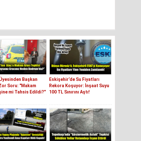
 Üyesinden Başkan
Eskişehir’de Su Fiyatları
Zor Soru: "Makam
Rekora Koşuyor: İnşaat Suyu
şine mi Tahsis Edildi?"
100 TL Sınırını Aştı!