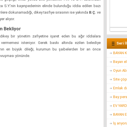
yrıca S.Y.’nin kayınpederinin elinde bulunduğu iddia edilen bazı
mlere dokunamadığı, dikey tasfiye sırasının ise yakında
B.Ç.
ve
er alıyor.
m Bekliyor
dikey bir yönetim zafiyetine işaret eden bu ağır iddialara
 vermemesi isteniyor. Gerek baskı altında ezilen belediye
Seri İ
ının en büyük dileği, kurumun bu şaibelerden bir an önce
BAYAN K
 kavuşması yönünde.
Bayan e
Oyun Ab
Site çöp
Emlak d
Bay per
EV YARD
BAYAN 
İş arıyo