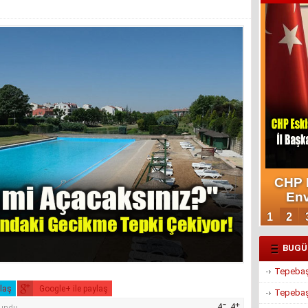
BUGÜ
Tepebaşı
ylaş
Google+ ile paylaş
Tepebaşı
kundu