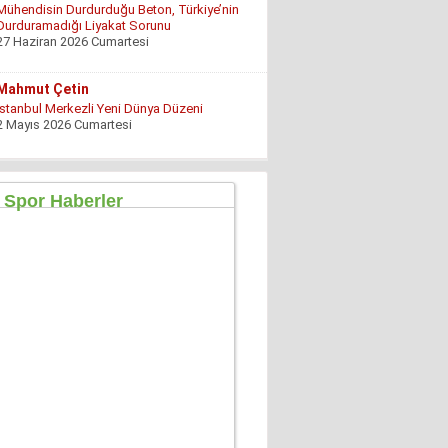
İstanbul Merkezli Yeni Dünya Düzeni
2 Mayıs 2026 Cumartesi
Muhterem Turan
Eskişehir’de Görünmeyen Hayır Kapısı
8 Şubat 2026 Pazar
Özgür TIKIZ
Şehir Merkezinde Tepinmeyi Bırakın Artık
28 Temmuz 2026 Salı
Sezgin Kocabay
“ Fetö provokasyon mu!”
7 Aralık 2025 Pazar
Ertu?rul Kaya
Yeni anayasa çalışmaları gene gündemde !
9 Aralık 2025 Salı