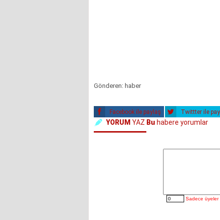
Gönderen: haber
Facebook ile paylaş
Twittter ile pa
YORUM
YAZ
Bu
habere yorumlar