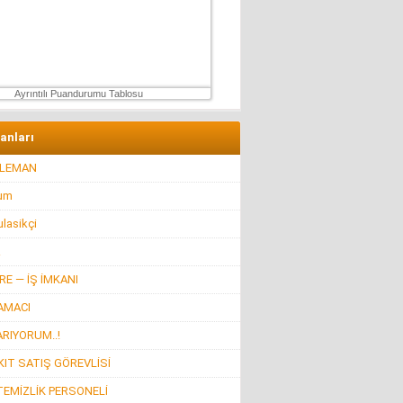
Hüseyin GÜVEN
ŞEHİT VAR! KONSER DE VAR, EĞLENCE DE!
27 Temmuz 2026 Pazartesi
Ayrıntılı Puandurumu Tablosu
lanları
ELEMAN
rum
lasikçi
R
E — İŞ İMKANI
AMACI
ARIYORUM..!
IT SATIŞ GÖREVLİSİ
TEMİZLİK PERSONELİ