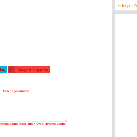
Bayan P
ylaş
Google+ ile paylaş