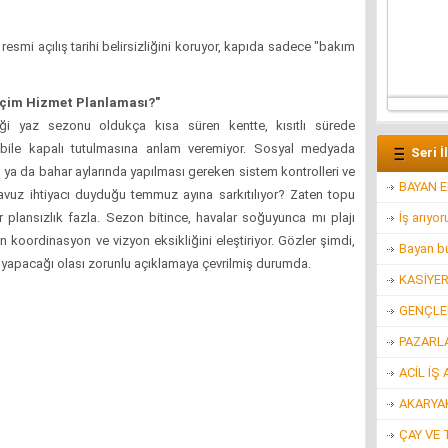
esmi açılış tarihi belirsizliğini koruyor, kapıda sadece "bakım
Biçim Hizmet Planlaması?"
eği yaz sezonu oldukça kısa süren kentte, kısıtlı sürede
a bile kapalı tutulmasına anlam veremiyor. Sosyal medyada
Seri İ
n ya da bahar aylarında yapılması gereken sistem kontrolleri ve
BAYAN 
avuz ihtiyacı duyduğu temmuz ayına sarkıtılıyor? Zaten topu
r plansızlık fazla. Sezon bitince, havalar soğuyunca mı plajı
İş arıyo
n koordinasyon ve vizyon eksikliğini eleştiriyor. Gözler şimdi,
Bayan bu
n yapacağı olası zorunlu açıklamaya çevrilmiş durumda.
KASİYE
GENÇLER
PAZARL
ACİL İŞ 
AKARYAK
ÇAY VE 