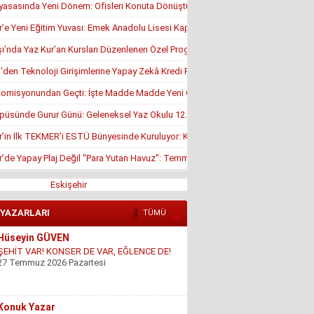
yasasında Yeni Dönem: Ofisleri Konuta Dönüştürmek İçin Son Tarih 1 Temmuz
r’e Yeni Eğitim Yuvası: Emek Anadolu Lisesi Kapılarını Açmaya Hazırlanıyor
’nda Yaz Kur’an Kursları Düzenlenen Özel Programla Açıldı
en Teknoloji Girişimlerine Yapay Zekâ Kredi Programı
misyonundan Geçti: İşte Madde Madde Yeni Öğrenci Affı Rehberi
püsünde Gurur Günü: Geleneksel Yaz Okulu 12. Kez Kapanış Yaptı
r’in İlk TEKMER’i ESTÜ Bünyesinde Kuruluyor: KOSGEB Onayı Geldi
r’de Yapay Plaj Değil "Para Yutan Havuz": Temmuz Ortasında Hâlâ Kapalı!
Eskişehir
 YAZARLARI
TÜMÜ
Konuk Yazar
Mühendisin Durdurduğu Beton, Türkiye’nin
Durduramadığı Liyakat Sorunu
27 Haziran 2026 Cumartesi
Mahmut Çetin