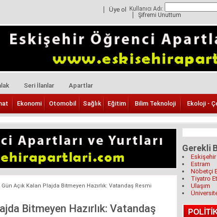
Kullanıcı Adı:
Üye ol
Şifremi Unuttum
lak
Seri İlanlar
Apartlar
nat
Ekonomi
Otomobil
Sağlık
Eğitim
Bilim Teknoloji
Ekoloji - Ç
Gerekli B
Eskişehir
Estram
Nöbetçi 
Tiyatro Et
Ulaşım
0 Gün Açık Kalan Plajda Bitmeyen Hazırlık: Vatandaş Resmi
Üniversit
lajda Bitmeyen Hazırlık: Vatandaş