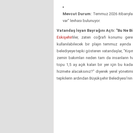
Mevcut Durum:
Temmuz 2026 itibarıyla r
var" levhası bulunuyor.
Vatandaş İsyan Bayrağını Açtı: "Bu Ne 
Eskişehir
liler, zaten coğrafi konumu ger
kullanılabilecek bir plajın temmuz ayınd
belediyeye tepki gösteren vatandaşlar, "Kışı
zemin bakımları neden tam da insanların h
topu 1,5 ay açık kalan bir yer için bu kada
hizmete alacaksınız?" diyerek yerel yönetimi
tepkilerin ardından Büyükşehir Belediyesi'ni