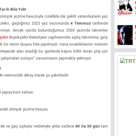
arih Bile Yok!
limpik yüzme havuzuyla özellikle dar gelirli vatandaşların yaz
ompleks, geçtiğimiz 2025 yaz sezonunda
4 Temmuz
tarihinde
mıştı.
Ancak içinde bulunduğumuz 2026 yazında takvimler
şehir
Büyükşehir Belediyesi cephesinden açılış takvimine, giriş
ek bir resmi duyuru bile yapılmadı. Hava sıcaklıklarının mevsim
nleyecek alan aradığı bu günlerde kapısı kilitli duran plaj için
ık çalışmaları sürüyor" savunmasını yapmakla yetiniyor.
i
ki verimsizlik dikey olarak şu şekildedir:
e yapay kum sahası.
1 adet olimpik yüzme havuzu.
ti ve geç açılışlar nedeniyle yılda sadece
40 ila 50 gün
tam