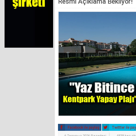
Resmi Açıklama Bekliyor!
Facebook ile paylaş
Twittter ile pa
6 Temmuz 2026 Pazartesi
4839 kez o