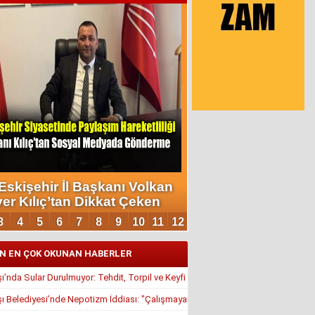
N EN ÇOK OKUNAN HABERLER
’nda Sular Durulmuyor: Tehdit, Torpil ve Keyfi Atamalar Gündemde
 Belediyesi’nde Nepotizm İddiası: "Çalışmayan Kaldı, Çavuş İstifa Ettirildi"