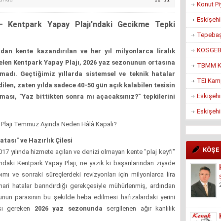
Konut Pi
Eskişehi
– Kentpark Yapay Plajı'ndaki Gecikme Tepki
Tepebaşı
KOSGEB’d
dan kente kazandırılan ve her yıl milyonlarca liralık
len Kentpark Yapay Plajı, 2026 yaz sezonunun ortasına
TBMM Ko
madı. Geçtiğimiz yıllarda sistemsel ve teknik hatalar
TEI Kam
ilen, zaten yılda sadece 40-50 gün açık kalabilen tesisin
Eskişehi
ası, "Yaz bittikten sonra mı açacaksınız?" tepkilerini
Eskişehi
Plajı Temmuz Ayında Neden Hâlâ Kapalı?
ası" ve Hazırlık Çilesi
KÖŞE
17 yılında hizmete açılan ve denizi olmayan kente "plaj keyfi"
daki Kentpark Yapay Plajı, ne yazık ki başarılarından ziyade
mı ve sonraki süreçlerdeki revizyonları için milyonlarca lira
ari hatalar barındırdığı gerekçesiyle mühürlenmiş, ardından
unun parasının bu şekilde heba edilmesi hafızalardaki yerini
ası gereken
2026 yaz sezonunda
sergilenen ağır kanlılık