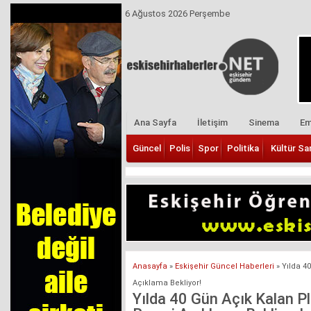
6 Ağustos 2026 Perşembe
Ana Sayfa
İletişim
Sinema
Em
Güncel
Polis
Spor
Politika
Kültür Sa
Anasayfa
»
Eskişehir Güncel Haberleri
»
Yılda 4
Açıklama Bekliyor!
Yılda 40 Gün Açık Kalan P