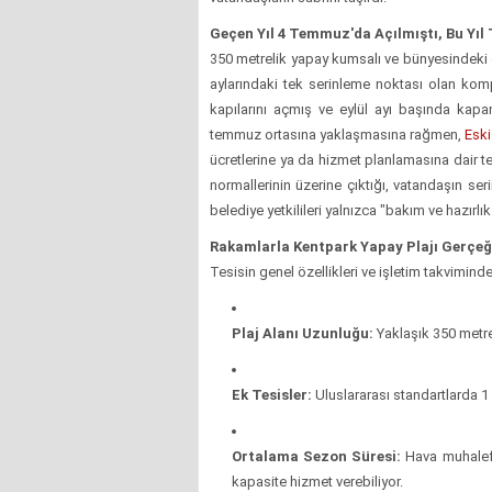
Geçen Yıl 4 Temmuz'da Açılmıştı, Bu Yıl T
350 metrelik yapay kumsalı ve bünyesindeki o
aylarındaki tek serinleme noktası olan k
kapılarını açmış ve eylül ayı başında kapan
temmuz ortasına yaklaşmasına rağmen,
Eski
ücretlerine ya da hizmet planlamasına dair t
normallerinin üzerine çıktığı, vatandaşın seri
belediye yetkilileri yalnızca "bakım ve hazırl
Rakamlarla Kentpark Yapay Plajı Gerçeğ
Tesisin genel özellikleri ve işletim takviminde
Plaj Alanı Uzunluğu:
Yaklaşık 350 metr
Ek Tesisler:
Uluslararası standartlarda 
Ortalama Sezon Süresi:
Hava muhalefe
kapasite hizmet verebiliyor.