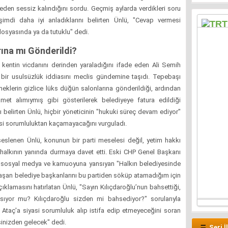
neden sessiz kalındığını sordu. Geçmiş aylarda verdikleri soru
 şimdi daha iyi anladıklarını belirten Ünlü, "Cevap vermesi
osyasında ya da tutuklu" dedi.
ına mı Gönderildi?
kentin vicdanını derinden yaraladığını ifade eden Ali Semih
 bir usulsüzlük iddiasını meclis gündemine taşıdı. Tepebaşı
eklerin gizlice lüks düğün salonlarına gönderildiği, ardından
et alımıymış gibi gösterilerek belediyeye fatura edildiği
nı belirten Ünlü, hiçbir yöneticinin "hukuki süreç devam ediyor"
asi sorumluluktan kaçamayacağını vurguladı.
eslenen Ünlü, konunun bir parti meselesi değil, yetim hakkı
 halkının yanında durmaya davet etti. Eski CHP Genel Başkanı
e sosyal medya ve kamuoyuna yansıyan "Halkın belediyesinde
laşan belediye başkanlarını bu partiden söküp atamadığım için
ıklamasını hatırlatan Ünlü, "Sayın Kılıçdaroğlu’nun bahsettiği,
sıyor mu? Kılıçdaroğlu sizden mi bahsediyor?" sorularıyla
 Ataç'a siyasi sorumluluk alıp istifa edip etmeyeceğini soran
şinizden gelecek" dedi.
Seri İ