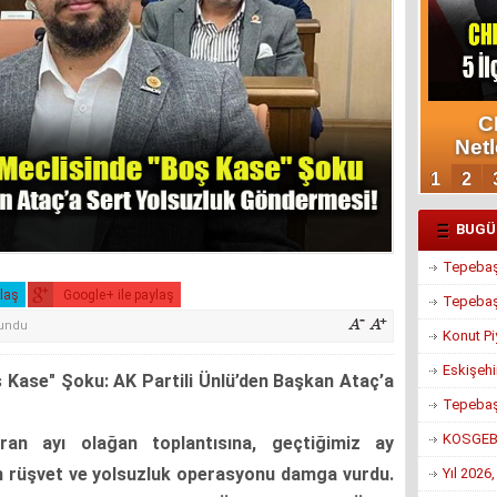
BUGÜ
Tepebaşı
ylaş
Google+ ile paylaş
Tepebaşı
kundu
Konut Pi
Eskişehi
 Kase" Şoku: AK Partili Ünlü’den Başkan Ataç’a
Tepebaşı
KOSGEB’d
ran ayı olağan toplantısına, geçtiğimiz ay
en rüşvet ve yolsuzluk operasyonu damga vurdu.
Yıl 2026