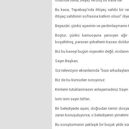
Önümde sade, beyaz ve boş bir kase var.
Bu kase, Tepebaşı'nda ihtiyaç sahibi bir va
ihtiyaç sahibinin sofrasına katkım olsun" diy
Beyazdır; çünkü aşevinin ve yardımlaşmanın te
Boştur; çünkü kamuoyuna yansıyan ağır i
boşaltılmış, paravan şirketlerin kasası doldu
Biz bu kaseyi bugün siyasetin değil, vicdanı
Sayın Başkan;
Siz televizyon ekranlarında "bazı arkadaşlar
Biz de bu kürsüden soruyoruz:
Kimlerin tutuklanmasını anlayamadınız Sayı
İsim isim sayın lütfen.
Bir belediyede aşevi, doğrudan temin dosyala
zararı konuşuluyorsa; o belediyenin yönetim
Bu soruşturmanın yaklaşık bir buçuk yıldır sü