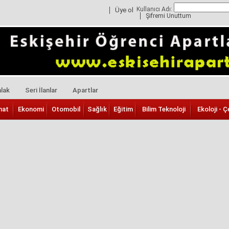
Kullanıcı Adı:
Üye ol
Şifremi Unuttum
lak
Seri İlanlar
Apartlar
nat
Ekonomi
Otomobil
Sağlık
Eğitim
Bilim Teknoloji
Ekoloji - Ç