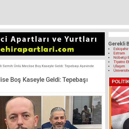
Gerekli B
Eskişehir
Estram
Nöbetçi 
Tiyatro Et
Ulaşım
ili Semih Ünlü Meclise Boş Kaseyle Geldi: Tepebaşı Aşevinde
Üniversit
ise Boş Kaseyle Geldi: Tepebaşı