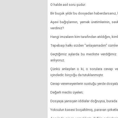
O halde asıl soru şudur:
Bir buçuk yıldır bu dosyadan haberdarsanız, b
Aşevi bağışlarının, yemek üretimlerinin, sevk
verdiniz?
Hangi imzaların kim tarafından atıldığını, kimle
Tepebaşı halkı sizden "anlayamadım" cümlesin
Geçtiğimiz aylarda bu mecliste verdiğimiz
anlıyoruz.
Çünkü anlaşılan o ki, o sorulara cevap v
içindedir; birçoğu da tutuklanmıştır.
Cevap veremeyenlerin sustuğu yerde dosyala
Değerli meclis üyeleri;
Dosyaya yansıyan iddialar doğruysa, burada 
Yoksulun kasesi boşaltılmış, paravan şirketl