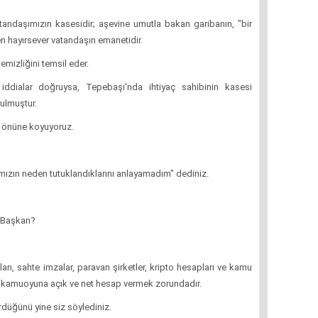
tandaşımızın kasesidir; aşevine umutla bakan garibanın, "bir
en hayırsever vatandaşın emanetidir.
mizliğini temsil eder.
ddialar doğruysa, Tepebaşı'nda ihtiyaç sahibinin kasesi
rulmuştur.
n önüne koyuyoruz.
ımızın neden tutuklandıklarını anlayamadım" dediniz.
n Başkan?
rı, sahte imzalar, paravan şirketler, kripto hesapları ve kamu
i kamuoyuna açık ve net hesap vermek zorundadır.
rdüğünü yine siz söylediniz.