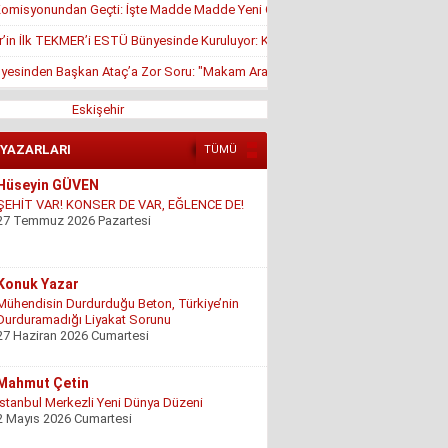
misyonundan Geçti: İşte Madde Madde Yeni Öğrenci Affı Rehberi
r’in İlk TEKMER’i ESTÜ Bünyesinde Kuruluyor: KOSGEB Onayı Geldi
yesinden Başkan Ataç’a Zor Soru: "Makam Aracı Eşine mi Tahsis Edildi?"
Eskişehir
 YAZARLARI
TÜMÜ
Konuk Yazar
Mühendisin Durdurduğu Beton, Türkiye’nin
Durduramadığı Liyakat Sorunu
27 Haziran 2026 Cumartesi
Mahmut Çetin
İstanbul Merkezli Yeni Dünya Düzeni
2 Mayıs 2026 Cumartesi
Muhterem Turan
Eskişehir’de Görünmeyen Hayır Kapısı
8 Şubat 2026 Pazar