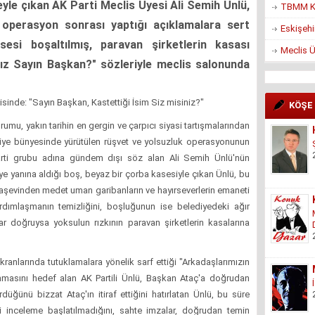
yle çıkan AK Parti Meclis Üyesi Ali Semih Ünlü,
TBMM Ko
operasyon sonrası yaptığı açıklamalara sert
Eskişehi
esi boşaltılmış, paravan şirketlerin kasası
Meclis Ü
ız Sayın Başkan?" sözleriyle meclis salonunda
sinde: "Sayın Başkan, Kastettiği İsim Siz misiniz?"
KÖŞE
umu, yakın tarihin en gergin ve çarpıcı siyasi tartışmalarından
diye bünyesinde yürütülen rüşvet ve yolsuzluk operasyonunun
arti grubu adına gündem dışı söz alan Ali Semih Ünlü'nün
 yanına aldığı boş, beyaz bir çorba kasesiyle çıkan Ünlü, bu
 aşevinden medet uman garibanların ve hayırseverlerin emaneti
rdımlaşmanın temizliğini, boşluğunun ise belediyedeki ağır
ialar doğruysa yoksulun rızkının paravan şirketlerin kasalarına
ranlarında tutuklamalara yönelik sarf ettiği "Arkadaşlarımızın
nmasını hedef alan AK Partili Ünlü, Başkan Ataç'a doğrudan
düğünü bizzat Ataç'ın itiraf ettiğini hatırlatan Ünlü, bu süre
ri inceleme başlatılmadığını, sahte imzalar, doğrudan temin