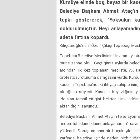
Kürsüye elinde boş, beyaz bir kase
Belediye Başkanı Ahmet Ataç’ın 
tepki göstererek, "Yoksulun kas
doldurulmuştur. Neyi anlayamadın
adeta fırtına kopardı.
Kılıçdaroğlu'nun "Özür" Çıkışı Tepebaşı Mecli
Tepebaşı Belediye Meclisinin Haziran ayı otur
birine sahne oldu. Geçtiğimiz aylarda bele
ardından ilk kez toplanan mecliste, AK P
protestosu oturuma damgasını vurdu. Kürsüye
kasenin Tepebaşı'ndaki ihtiyaç sahiplerinin,
olduğunu söyledi. Kasenin beyazlığının ya
iddiaları temsil ettiğini belirten Ünlü, idd
aktarıldığını savundu.
Belediye Başkanı Ahmet Ataç’ın televizyon ek
neden tutuklandıklarını anlayamadım" savu
yüklendi. Soruşturmanın bir buçuk yıldır sür
zarfında belediye içinde neden hiçbir ida