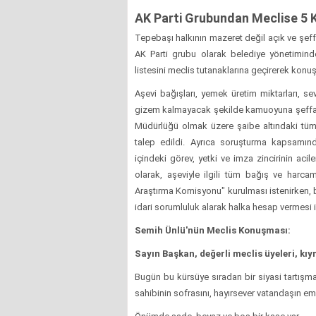
AK Parti Grubundan Meclise 5 K
Tepebaşı halkının mazeret değil açık ve şeffa
AK Parti grubu olarak belediye yönetiminden
listesini meclis tutanaklarına geçirerek kon
Aşevi bağışları, yemek üretim miktarları, sevk
gizem kalmayacak şekilde kamuoyuna şeffafça
Müdürlüğü olmak üzere şaibe altındaki tüm
talep edildi. Ayrıca soruşturma kapsamınd
içindeki görev, yetki ve imza zincirinin aci
olarak, aşeviyle ilgili tüm bağış ve harca
Araştırma Komisyonu" kurulması istenirken, b
idari sorumluluk alarak halka hesap vermesi i
Semih Ünlü'nün Meclis Konuşması:
Sayın Başkan, değerli meclis üyeleri, kı
Bugün bu kürsüye sıradan bir siyasi tartışm
sahibinin sofrasını, hayırsever vatandaşın 