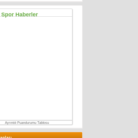
Özgür TIKIZ
Şehir Merkezinde Tepinmeyi Bırakın Artık
28 Temmuz 2026 Salı
Sezgin Kocabay
“ Fetö provokasyon mu!”
7 Aralık 2025 Pazar
Ertu?rul Kaya
Yeni anayasa çalışmaları gene gündemde !
9 Aralık 2025 Salı
Hüseyin GÜVEN
ŞEHİT VAR! KONSER DE VAR, EĞLENCE DE!
27 Temmuz 2026 Pazartesi
Ayrıntılı Puandurumu Tablosu
lanları