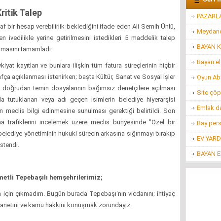
ritik Talep
PAZARL
f bir hesap verebilirlik beklediğini ifade eden Ali Semih Ünlü,
Meydanc
 ivedilikle yerine getirilmesini istedikleri 5 maddelik talep
BAYAN K
uşmasını tamamladı:
Bayan e
iyat kayıtları ve bunlara ilişkin tüm fatura süreçlerinin hiçbir
 açıklanması istenirken; başta Kültür, Sanat ve Sosyal İşler
Oyun Ab
 doğrudan temin dosyalarının bağımsız denetçilere açılması
Site çöp
a tutuklanan veya adı geçen isimlerin belediye hiyerarşisi
Emlak d
len meclis bilgi edinmesine sunulması gerektiği belirtildi. Son
ma trafiklerini incelemek üzere meclis bünyesinde "Özel bir
Bay per
elediye yönetiminin hukuki sürecin arkasına sığınmayı bırakıp
EV YARD
stendi.
BAYAN 
ymetli Tepebaşılı hemşehrilerimiz;
a için çıkmadım. Bugün burada Tepebaşı'nın vicdanını; ihtiyaç
emanetini ve kamu hakkını konuşmak zorundayız.