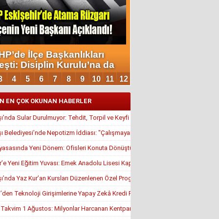
N EN ÇOK OKUNAN HABERLER
’nda Sular Durulmuyor: Tehdit, Torpil ve Keyfi Atamalar Gündemde
 Belediyesi’nde Nepotizm İddiası: "Çalışmayan Kaldı, Çavuş İstifa Ettirildi"
yasasında Yeni Dönem: Ofisleri Konuta Dönüştürmek İçin Son Tarih 1 Temmuz
r’e Yeni Eğitim Yuvası: Emek Anadolu Lisesi Kapılarını Açmaya Hazırlanıyor
’nda Yaz Kur’an Kursları Düzenlenen Özel Programla Açıldı
en Teknoloji Girişimlerine Yapay Zekâ Kredi Programı
, Takvim 1 Ağustos: Milyonlar Harcanan Kentpark Plajı Ne Zaman Açılacak?