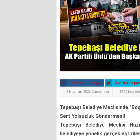
Facebook ile paylaş
Twittter ile pa
3 Haziran 2026 Çarşamba
5379 kez o
Tepebaşı Belediye Meclisinde "Boş
Sert Yolsuzluk Göndermesi!
Tepebaşı Belediye Meclisi Hazi
belediyeye yönelik gerçekleştiril