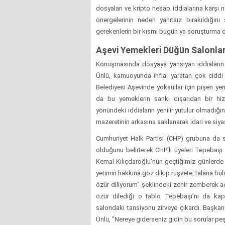
dosyaları ve kripto hesap iddialarına karşı 
önergelerinin neden yanıtsız bırakıldığını
gerekenlerin bir kısmı bugün ya soruşturma d
Aşevi Yemekleri Düğün Salonlar
Konuşmasında dosyaya yansıyan iddiaların 
Ünlü, kamuoyunda infial yaratan çok ciddi
Belediyesi Aşevinde yoksullar için pişen yem
da bu yemeklerin sanki dışarıdan bir hizm
yönündeki iddiaların yenilir yutulur olmadığı
mazeretinin arkasına saklanarak idari ve siy
Cumhuriyet Halk Partisi (CHP) grubuna da s
olduğunu belirterek CHP'li üyeleri Tepebaşı
Kemal Kılıçdaroğlu’nun geçtiğimiz günlerd
yetimin hakkına göz dikip rüşvete, talana bu
özür diliyorum" şeklindeki zehir zemberek aç
özür dilediği o tablo Tepebaşı’nı da kap
salondaki tansiyonu zirveye çıkardı. Başkan
Ünlü, "Nereye giderseniz gidin bu sorular pe