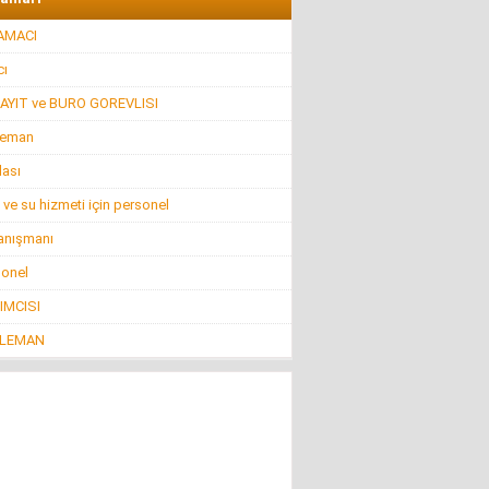
AMACI
ı
AYIT ve BURO GOREVLISI
leman
lası
 ve su hizmeti için personel
anışmanı
sonel
IMCISI
ELEMAN