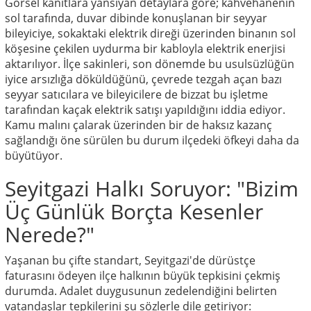
Görsel kanıtlara yansıyan detaylara göre; kahvehanenin
sol tarafında, duvar dibinde konuşlanan bir seyyar
bileyiciye, sokaktaki elektrik direği üzerinden binanın sol
köşesine çekilen uydurma bir kabloyla elektrik enerjisi
aktarılıyor. İlçe sakinleri, son dönemde bu usulsüzlüğün
iyice arsızlığa döküldüğünü, çevrede tezgah açan bazı
seyyar satıcılara ve bileyicilere de bizzat bu işletme
tarafından kaçak elektrik satışı yapıldığını iddia ediyor.
Kamu malını çalarak üzerinden bir de haksız kazanç
sağlandığı öne sürülen bu durum ilçedeki öfkeyi daha da
büyütüyor.
Seyitgazi Halkı Soruyor: "Bizim
Üç Günlük Borçta Kesenler
Nerede?"
Yaşanan bu çifte standart, Seyitgazi'de dürüstçe
faturasını ödeyen ilçe halkının büyük tepkisini çekmiş
durumda. Adalet duygusunun zedelendiğini belirten
vatandaşlar tepkilerini şu sözlerle dile getiriyor: