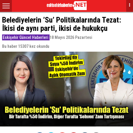
Belediyelerin ’Su’ Politikalarında Tezat:
İkisi de aynı parti, ikisi de hukukçu
Eskişehir Güncel Haberleri
18 Mayıs 2026 Pazartesi
Bu haber 15307 kez okundu