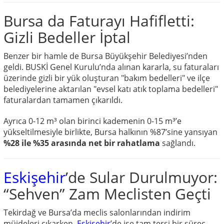
Bursa da Faturayı Hafifletti:
Gizli Bedeller İptal
Benzer bir hamle de Bursa Büyükşehir Belediyesi’nden
geldi. BUSKİ Genel Kurulu’nda alınan kararla, su faturaları
üzerinde gizli bir yük oluşturan "bakım bedelleri" ve ilçe
belediyelerine aktarılan "evsel katı atık toplama bedelleri"
faturalardan tamamen çıkarıldı.
Ayrıca 0-12 m³ olan birinci kademenin 0-15 m³’e
yükseltilmesiyle birlikte, Bursa halkının %87’sine yansıyan
%28 ile %35 arasında net bir rahatlama
sağlandı.
Eskişehir
’de Sular Durulmuyor:
“Sehven” Zam Meclisten Geçti
Tekirdağ ve Bursa’da meclis salonlarından indirim
müjdeleri çıkarken,
Eskişehir
’de ise tam tersi bir süreç