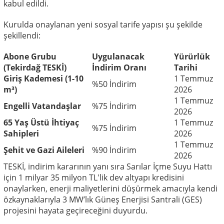
kabul edildi.
Kurulda onaylanan yeni sosyal tarife yapısı şu şekilde
şekillendi:
Abone Grubu
Uygulanacak
Yürürlük
(Tekirdağ TESKİ)
İndirim Oranı
Tarihi
Giriş Kademesi (1-10
1 Temmuz
%50 İndirim
m³)
2026
1 Temmuz
Engelli Vatandaşlar
%75 İndirim
2026
65 Yaş Üstü İhtiyaç
1 Temmuz
%75 İndirim
Sahipleri
2026
1 Temmuz
Şehit ve Gazi Aileleri
%90 İndirim
2026
TESKİ, indirim kararının yanı sıra Sarılar İçme Suyu Hattı
için 1 milyar 35 milyon TL'lik dev altyapı kredisini
onaylarken, enerji maliyetlerini düşürmek amacıyla kendi
özkaynaklarıyla 3 MW’lık Güneş Enerjisi Santrali (GES)
projesini hayata geçireceğini duyurdu.