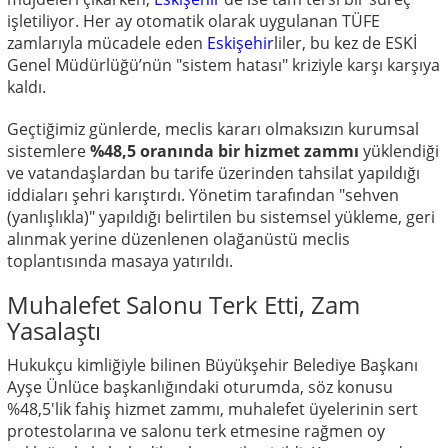
işletiliyor. Her ay otomatik olarak uygulanan TÜFE
zamlarıyla mücadele eden
Eskişehir
liler, bu kez de ESKİ
Genel Müdürlüğü’nün "sistem hatası" kriziyle karşı karşıya
kaldı.
Geçtiğimiz günlerde, meclis kararı olmaksızın kurumsal
sistemlere
%48,5 oranında bir hizmet zammı
yüklendiği
ve vatandaşlardan bu tarife üzerinden tahsilat yapıldığı
iddiaları şehri karıştırdı. Yönetim tarafından "sehven
(yanlışlıkla)" yapıldığı belirtilen bu sistemsel yükleme, geri
alınmak yerine düzenlenen olağanüstü meclis
toplantısında masaya yatırıldı.
Muhalefet Salonu Terk Etti, Zam
Yasalaştı
Hukukçu kimliğiyle bilinen Büyükşehir Belediye Başkanı
Ayşe Ünlüce başkanlığındaki oturumda, söz konusu
%48,5'lik fahiş hizmet zammı, muhalefet üyelerinin sert
protestolarına ve salonu terk etmesine rağmen oy